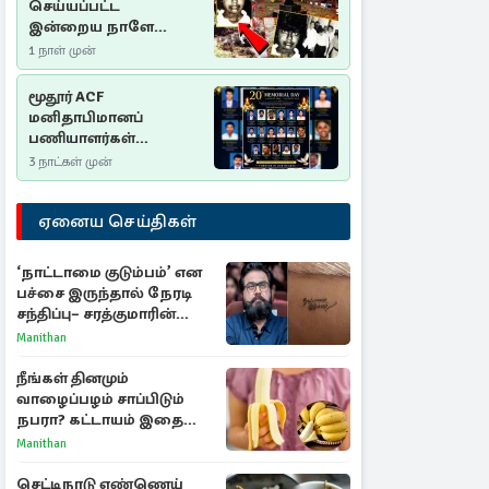
செய்யப்பட்ட
இன்றைய நாளே
செம்மணி
1 நாள் முன்
இனப்படுகொலை
தினம்…!
மூதூர் ACF
மனிதாபிமானப்
பணியாளர்கள்
படுகொலை (2006): 20
3 நாட்கள் முன்
ஆண்டுகளாகியும் நீதி
மறுக்கப்பட்ட
ஏனைய செய்திகள்
மனிதாபிமானப்
பேரவலம்
‘நாட்டாமை குடும்பம்’ என
பச்சை இருந்தால் நேரடி
சந்திப்பு– சரத்குமாரின்
புதிய யோசனை
Manithan
நீங்கள் தினமும்
வாழைப்பழம் சாப்பிடும்
நபரா? கட்டாயம் இதை
தெரிந்து கொள்ளுங்கள்
Manithan
செட்டிநாடு எண்ணெய்