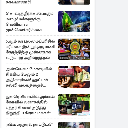
காலமானார்!
கொட்டித் தீர்க்கப்போகும்
மழை! மக்களுக்கு
வெளியான
முன்னெச்சரிக்கை
5ஆம் தர புலமைப்பரிசில்
பரீட்சை இன்று! ஒரு மணி
நேரத்திற்கு முன்னதாக
வருமாறு அறிவுறுத்தல்
அஸ்வெசும மோசடியில்
சிக்கிய மேலும் 2
அதிகாரிகள்! ஹட்டன்
கல்வி வலயத்தைச்
சேர்ந்த 6 ஆசிரியர்கள்
குறித்து விசாரணை
நுவரெலியாவில் அம்மன்
கோவில் வளாகத்தில்
புத்தர் சிலை! தடுத்து
நிறுத்திய கிராம மக்கள்
ரஷ்ய ஆதரவு நாட்டுடன்