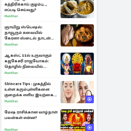
கத்திரிக்காய் குழம்பு..,
எப்படி செய்வது?
Manithan
ஞாயிறு ஸ்பெஷல்:
நாவூரும் சுவையில்
கேரளா ஸ்டைல் நாடன்
சிக்கன் குழம்பு ரெசிபி!
Manithan
ஆகஸ்ட் 11ல் உருவாகும்
கஜகேசரி ராஜயோகம்:
தொழில் நிலையில்
அதிர்ஷ்டம் பெறும் 3
Manithan
ராசிகள்!
Skincare Tips : முகத்தில்
உள்ள கரும்புள்ளிகளை
குறைக்க எளிய இயற்கை
வழிகள்!
Manithan
மேஷ ராசிக்கான வாழ்நாள்
பலன்கள் என்ன?
Manithan