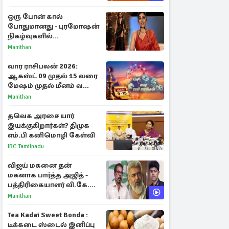
ஒரு போன் கால்
போதுமானது - புரமோஷன்
நிகழ்வுகளில்
பங்கேற்காதது குறித்து
Manithan
நயன்தாரா ஓபன் டாக்!
வார ராசிபலன் 2026:
ஆகஸ்ட் 09 முதல் 15 வரை
மேஷம் முதல் மீனம் வரை
முழு பலன்கள்
Manithan
தவெக அரசை யார்
இயக்குகிறார்கள்? திமுக
எம்.பி கனிமொழி கேள்வி
IBC Tamilnadu
விஜய் மகனை தன்
மகனாக பார்த்த அஜித் -
பத்திரிகையாளர் வி.கே.
சுந்தர் ஓபன் டாக்!
Manithan
Tea Kadai Sweet Bonda :
டீக்கடை ஸ்டைல் இனிப்பு