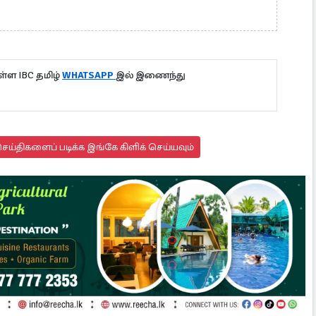
்ள IBC தமிழ்
WHATSAPP
இல் இணைந்து
ய்திகளைப் படிக்க இங்கே கிளிக் செய்யவும்