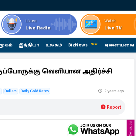
Listen
Watch
Live Radio
Live TV
மூகம்
இந்தியா
உலகம்
BizNews
ஏனையவை
New
ுப்போருக்கு வெளியான அதிர்ச்சி
e
Dollars
Daily Gold Rates
2 years ago
Report
விளம்பரம்