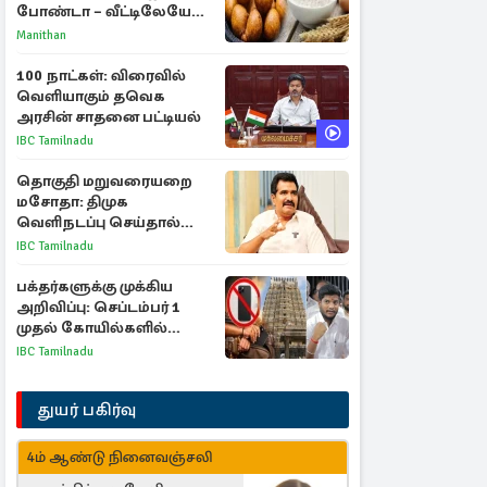
போண்டா – வீட்டிலேயே
செய்வது எப்படி?
Manithan
100 நாட்கள்: விரைவில்
வெளியாகும் தவெக
அரசின் சாதனை பட்டியல்
IBC Tamilnadu
தொகுதி மறுவரையறை
மசோதா: திமுக
வெளிநடப்பு செய்தால்
ஆதரவாகவே கருதப்படும்
IBC Tamilnadu
– அமைச்சர் நிர்மல்குமார்
பக்தர்களுக்கு முக்கிய
அறிவிப்பு: செப்டம்பர் 1
முதல் கோயில்களில்
மொபைலுக்கு தடை!
IBC Tamilnadu
துயர் பகிர்வு
4ம் ஆண்டு நினைவஞ்சலி