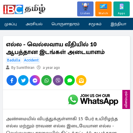
Listen
Watch
Apps
முகப்பு
அரசியல்
பொருளாதாரம்
சமூகம்
இந்தியா
எல்ல - வெல்லவாய வீதியில் 10
ஆபத்தான இடங்கள் அடையாளம்
Badulla
Accident
By Sumithiran
a year ago
விளம்பரம்
அண்மையில் விபத்துக்குள்ளாகி 15 பேர் உயிரிழந்த
எல்ல மற்றும் ராவண எல்ல இடையேயான எல்ல -