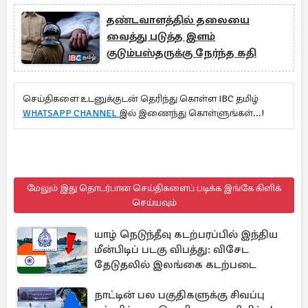
தண்டவாளத்தில் தலையை
வைத்து படுத்த இளம்
குடும்பஸ்தருக்கு நேர்ந்த கதி
செய்திகளை உடனுக்குடன் தெரிந்து கொள்ள IBC தமிழ்
WHATSAPP CHANNEL
இல் இணைந்து கொள்ளுங்கள்...!
மேலும் இது தொடர்பான செய்திகளைப் படிக்க இங்கே கிளிக்
செய்யவும்
யாழ் நெடுந்தீவு கடற்பரப்பில் இந்திய
மீன்பிடிப் படகு விபத்து: விசேட
தேடுதலில் இலங்கை கடற்படை
நாட்டின் பல பகுதிகளுக்கு சிவப்பு