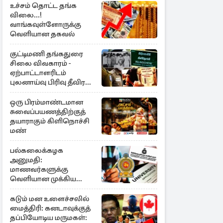
உச்சம் தொட்ட தங்க
விலை...!
வாங்கவுள்ளோருக்கு
வெளியான தகவல்
குட்டிமணி தங்கதுரை
சிலை விவகாரம் -
ஏற்பாட்டாளரிடம்
புலனாய்வு பிரிவு தீவிர
விசாரணை
ஒரு பிரம்மாண்டமான
சுவைப்பயணத்திற்குத்
தயாராகும் கிளிநொச்சி
மண்
பல்கலைக்கழக
அனுமதி:
மாணவர்களுக்கு
வெளியான முக்கிய
அறிவிப்பு
கடும் மன உளைச்சலில்
மைத்திரி: கனடாவுக்குத்
தப்பியோடிய மருமகள்: