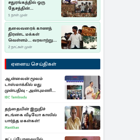
சதுரங்கத்தில் ஒரு
தேசத்தின்
தீர்க்கதரிசனம் :
1 நாள் முன்
சுதுமலை பிரகடனம்
ஒரு வரலாற்றுப் பாடம்
தலைவரைக் காணத்
திரண்ட மக்கள்
வெள்ளம்... வரலாற்றுச்
சிறப்புமிக்க சுதுமலைப்
2 நாட்கள் முன்
பிரகடனம்…
ஏனைய செய்திகள்
ஆன்லைன் மூலம்
டாஸ்மாக்கில் மது
முன்பதிவு - அன்புமணி
ராமதாஸ் எதிர்ப்பு
IBC Tamilnadu
தந்தையின் இறுதிச்
சடங்கை வீடியோ காலில்
பார்த்த மகள்கள்!
Manithan
சட்டப்பேரவையில்