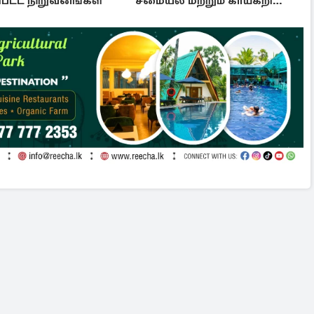
்பட்ட நிறுவனங்கள்
சமையல் மற்றும் காய்கறி
சிற்பக்கலைப் பயிற்சி