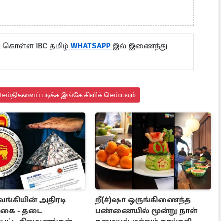
 கொள்ள IBC தமிழ்
WHATSAPP
இல் இணைந்து
ய்திகளைப் படிக்க இங்கே கிளிக் செய்யவும்
வங்கியின் அதிரடி
றீ(ச்)ஷா ஒருங்கிணைந்த
்கை - தடை
பண்ணையில் மூன்று நாள்