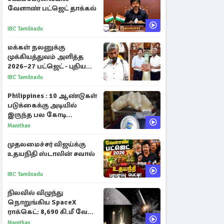
வேளாண் பட்ஜெட் தாக்கல்
IBC Tamilnadu
மக்கள் நலனுக்கு
முக்கியத்துவம் அளித்த
2026–27 பட்ஜெட் - புதிய
நலத்திட்டங்கள்
IBC Tamilnadu
என்னென்ன?
Philippines : 10 ஆண்டுகள்
படுக்கைக்கு அடியில்
இருந்த பல கோடி
மதிப்புள்ள அரிய முத்து!
Manithan
முதலமைச்சர் விஜய்க்கு
உதயநிதி ஸ்டாலின் சவால்
IBC Tamilnadu
நிலவில் விழுந்து
நொறுங்கிய SpaceX
ராக்கெட்: 8,690 கி.மீ வேக
மோதலால் உருவான புதிய
Manithan