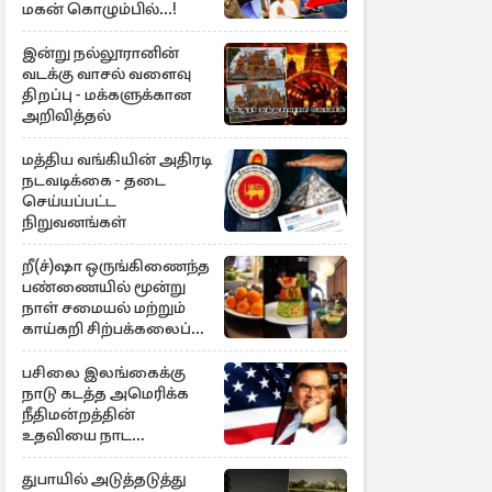
மகன் கொழும்பில்...!
இன்று நல்லூரானின்
வடக்கு வாசல் வளைவு
திறப்பு - மக்களுக்கான
அறிவித்தல்
மத்திய வங்கியின் அதிரடி
நடவடிக்கை - தடை
செய்யப்பட்ட
நிறுவனங்கள்
றீ(ச்)ஷா ஒருங்கிணைந்த
பண்ணையில் மூன்று
நாள் சமையல் மற்றும்
காய்கறி சிற்பக்கலைப்
பயிற்சி
பசிலை இலங்கைக்கு
நாடு கடத்த அமெரிக்க
நீதிமன்றத்தின்
உதவியை நாட
அரசாங்கம் முடிவு
துபாயில் அடுத்தடுத்து