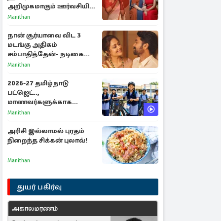
அறிமுகமாகும் ஊர்வசியின்
மகள் தேஜலட்சுமி!
Manithan
நான் சூர்யாவை விட 3
மடங்கு அதிகம்
சம்பாதித்தேன்- நடிகை
ஜோதிகா
Manithan
2026-27 தமிழ்நாடு
பட்ஜெட்..,
மாணவர்களுக்காக
வெளியான முக்கிய
Manithan
அறிவிப்புகள்
அரிசி இல்லாமல் புரதம்
நிறைந்த சிக்கன் புலாவ்!
Manithan
துயர் பகிர்வு
அகாலமரணம்