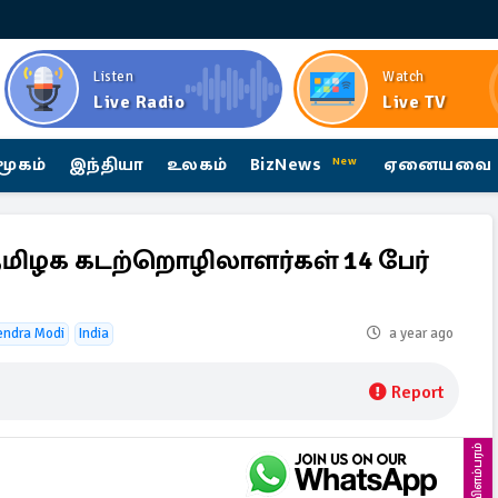
Listen
Watch
Live Radio
Live TV
மூகம்
இந்தியா
உலகம்
BizNews
ஏனையவை
New
தமிழக கடற்றொழிலாளர்கள் 14 பேர்
endra Modi
India
a year ago
Report
விளம்பரம்