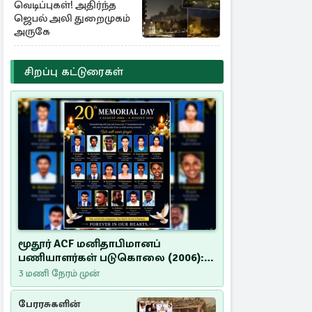
வெடிப்புகள்! அதிர்ந்த
ஜெபல் அலி துறைமுகம்
அருகே
சிறப்பு கட்டுரைகள்
மூதூர் ACF மனிதாபிமானப்
பணியாளர்கள் படுகொலை (2006):
20 ஆண்டுகளாகியும் நீதி
3 மணி நேரம் முன்
மறுக்கப்பட்ட மனிதாபிமானப்
பேரவலம்
பேரரசுகளின்