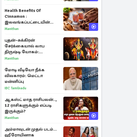
பள்ளம்!
Health Benefits Of
Cinnamon :
இலவங்கப்பட்டையின்
மருத்துவ குணங்களும்
Manithan
ஆரோக்கிய
நன்மைகளும்!
புதன்–சுக்கிரன்
சேர்க்கையால் லாப
திருஷ்டி யோகம்:
அதிர்ஷ்டம் பெறும் டாப் 3
Manithan
ராசிகள்!
மோடி வீடியோ நீக்க
விவகாரம்: மெட்டா
மன்னிப்பு
IBC Tamilnadu
ஆகஸ்ட் மாத ராசிபலன்..,
12 ராசிகளுக்கும் எப்படி
இருக்கும்?
Manithan
அம்மாவுடன் முதல் படம்...
ஹீரோயினாக