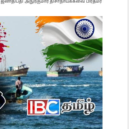
் ஜனாதிபதி அநுரகுமார திசாநாயக்கவை பிரதமர்