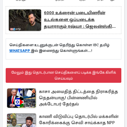
6000 உக்ரைன் படையினரின்
உடல்களை ஒப்படைக்க
தயாராகும் ரஷ்யா : ஜெலன்ஸ்கி
விடுத்த அறிவிப்பு
செய்திகளை உடனுக்குடன் தெரிந்து கொள்ள IBC தமிழ்
WHATSAPP
இல் இணைந்து கொள்ளுங்கள்...!
மேலும் இது தொடர்பான செய்திகளைப் படிக்க இங்கே கிளிக்
செய்யவும்
காசா அமைதித் திட்டத்தை நிராகரித்த
நெதன்யாகு! பின்னணியில்
அக்டோபர் தேர்தல்
காணி விடுவிப்பு தொடர்பில் மக்களின்
கோரிக்கைக்கு செவி சாய்க்காத NPP