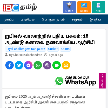
Listen
Watch
Apps
முகப்பு
அரசியல்
பொருளாதாரம்
சமூகம்
இந்தியா
ஐபிஎல் வரலாற்றில் புதிய பக்கம்: 18
ஆண்டு கனவை நனவாக்கிய ஆர்சிபி
Royal Challengers Bangalore
Cricket
Sports
By Shalini Balachandran
a year ago
விளம்பரம்
ஐபிஎல் 2025 ஆம் ஆண்டு சீசனின் சாம்பியன்
பட்டத்தை ஆர்சிபி அணி கைப்பற்றி சாதனை