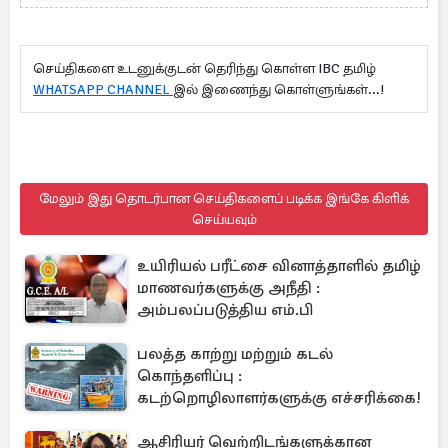
செய்திகளை உடனுக்குடன் தெரிந்து கொள்ள IBC தமிழ்
WHATSAPP CHANNEL
இல் இணைந்து கொள்ளுங்கள்...!
மேலும் இது தொடர்பான செய்திகளைப் படிக்க இங்கே கிளிக்
செய்யவும்
உயிரியல் பரீட்சை வினாத்தாளில் தமிழ்
மாணவர்களுக்கு அநீதி :
அம்பலப்படுத்திய எம்.பி
பலத்த காற்று மற்றும் கடல்
கொந்தளிப்பு :
கடற்றொழிலாளர்களுக்கு எச்சரிக்கை!
ஆசிரியர் வெற்றிடங்களுக்கான