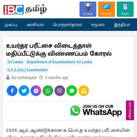
Listen
Watch
Apps
முகப்பு
அரசியல்
பொருளாதாரம்
சமூகம்
இந்தியா
உயர்தர பரீட்சை விடைத்தாள்
மதிப்பீட்டுக்கு விண்ணப்பம் கோரல்
Sri Lanka
Department of Examinations Sri Lanka
G.C.E.(A/L) Examination
By Sathangani
2 months ago
விளம்பரம்
2026 ஆம் ஆண்டுக்கான க.பொ.த உயர்தர பரீட்சையின்