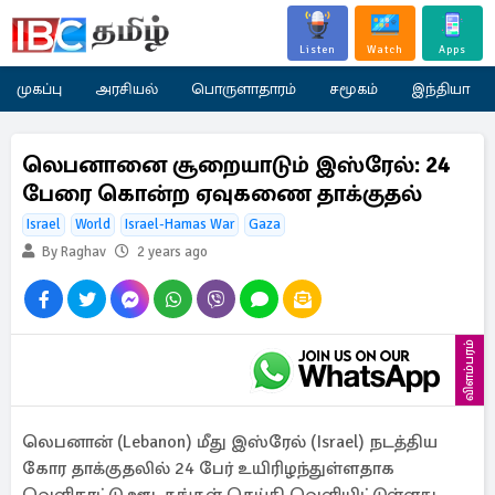
Listen
Watch
Apps
முகப்பு
அரசியல்
பொருளாதாரம்
சமூகம்
இந்தியா
லெபனானை சூறையாடும் இஸ்ரேல்: 24
பேரை கொன்ற ஏவுகணை தாக்குதல்
Israel
World
Israel-Hamas War
Gaza
By Raghav
2 years ago
விளம்பரம்
லெபனான் (Lebanon) மீது இஸ்ரேல் (Israel) நடத்திய
கோர தாக்குதலில் 24 பேர் உயிரிழந்துள்ளதாக