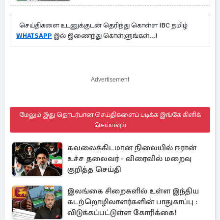
செய்திகளை உடனுக்குடன் தெரிந்து கொள்ள IBC தமிழ்
WHATSAPP
இல் இணைந்து கொள்ளுங்கள்...!
Advertisement
மேலும் இது தொடர்பான செய்திகளைப் படிக்க இங்கே கிளிக்
செய்யவும்
கவலைக்கிடமான நிலையில் ஈரான்
உச்ச தலைவர் - விரைவில் மறைவு
குறித்த செய்தி
இலங்கை சிறைகளில் உள்ள இந்திய
கடற்றொழிலாளர்களின் பாதுகாப்பு :
விடுக்கப்பட்டுள்ள கோரிக்கை!