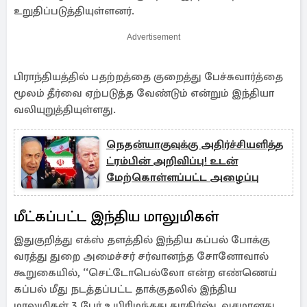
உறுதிப்படுத்தியுள்ளனர்.
Advertisement
பிராந்தியத்தில் பதற்றத்தை குறைத்து பேச்சுவார்த்தை
மூலம் தீர்வை ஏற்படுத்த வேண்டும் என்றும் இந்தியா
வலியுறுத்தியுள்ளது.
நெதன்யாகுவுக்கு அதிர்ச்சியளித்த
ட்ரம்பின் அறிவிப்பு! உடன்
மேற்கொள்ளப்பட்ட அழைப்பு
மீட்​கப்​பட்ட இந்​திய மாலுமிகள்
இதுகுறித்து எக்ஸ் தளத்​தில் இந்​திய கப்​பல் போக்​கு​
வரத்து துறை அமைச்​சர் சர்​வானந்த சோனோ​வால்
கூறுகை​யில், ‘‘செட்டோபெல்லோ என்ற எண்​ணெய்
கப்​பல் மீது நடத்​தப்​பட்ட தாக்குதலில் இந்​திய
மாலுமிகள் 3 பேர் உயி​ரிழந்​தது துரதிர்ஷ்டவசமானது.