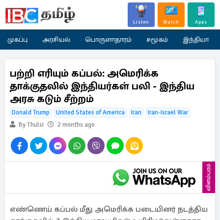
Listen
Watch
Apps
முகப்பு
அரசியல்
பொருளாதாரம்
சமூகம்
இந்தியா
பற்றி எரியும் கப்பல்: அமெரிக்க
தாக்குதலில் இந்தியர்கள் பலி - இந்திய
அரசு கடும் சீற்றம்
Donald Trump
United States of America
Iran
Iran-Israel War
By Thulsi
2 months ago
விளம்பரம்
எண்ணெய் கப்பல் மீது அமெரிக்க படையினர் நடத்திய