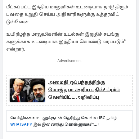
மீட்​கப்​பட்ட இந்​திய மாலுமிகள் உடனடி​யாக நாடு திரும்​
புவதை உறுதி செய்ய அதிகாரி​களுக்கு உத்​தர​விட்​
டுள்ளேன்.
உயி​ரிழந்த மாலுமிகளின் உடல்​கள் இறுதிச் சடங்​கு​
களுக்​காக உடனடி​யாக இந்​தியா கொண்டு வரப்​படும்’’
என்றார்.
Advertisement
அமைதி ஒப்பந்தத்திற்கு
மொஜ்தபா கூறிய பதில்! ட்ரம்ப்
வெளியிட்ட அறிவிப்பு
செய்திகளை உடனுக்குடன் தெரிந்து கொள்ள IBC தமிழ்
WHATSAPP
இல் இணைந்து கொள்ளுங்கள்...!