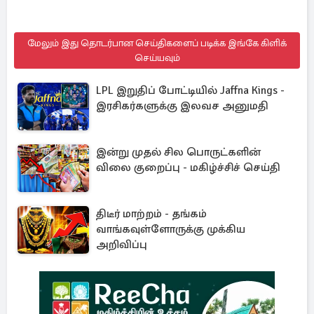
மேலும் இது தொடர்பான செய்திகளைப் படிக்க இங்கே கிளிக்
செய்யவும்
LPL இறுதிப் போட்டியில் Jaffna Kings -
இரசிகர்களுக்கு இலவச அனுமதி
இன்று முதல் சில பொருட்களின்
விலை குறைப்பு - மகிழ்ச்சிச் செய்தி
திடீர் மாற்றம் - தங்கம்
வாங்கவுள்ளோருக்கு முக்கிய
அறிவிப்பு