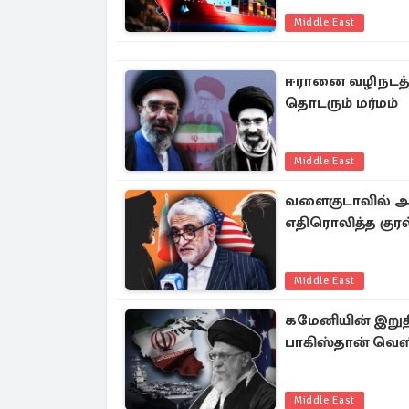
Middle East
ஈரானை வழிநடத்
தொடரும் மர்மம்
Middle East
வளைகுடாவில் அம
எதிரொலித்த குரல
Middle East
கமேனியின் இறுதி
பாகிஸ்தான் வெளி
Middle East