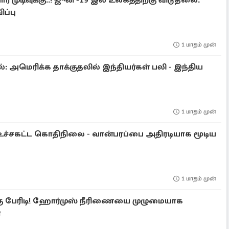
ர் முடிவுக்கு..! ஜூன் -19 இல் உலகத்திற்கு விடுதலை:
ப்பு
1 மாதம் முன்
பல்: அமெரிக்க தாக்குதலில் இந்தியர்கள் பலி - இந்திய
1 மாதம் முன்
் உச்சகட்ட கொதிநிலை - வான்பரப்பை அதிரடியாக மூடிய
1 மாதம் முன்
ு பேரிடி! ஹோர்முஸ் நீரிணையை முழுமையாக
்