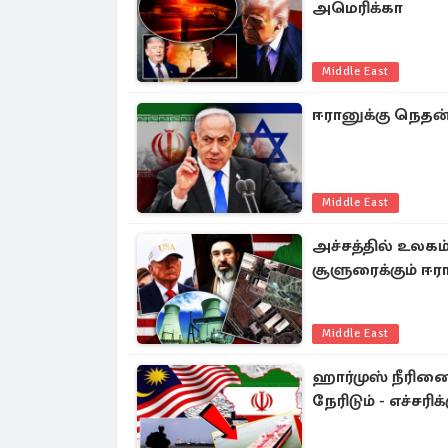
அமெரிக்கா
Middle East
ஈரானுக்கு நெதன்
Middle East
அச்சத்தில் உலகம
சூளுரைக்கும் ஈர
Middle East
ஹார்முஸ் நீரிணை
நேரிடும் - எச்சரிக்க