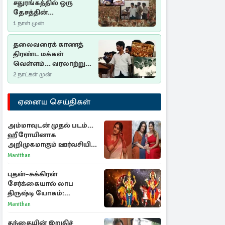
சதுரங்கத்தில் ஒரு
தேசத்தின்
தீர்க்கதரிசனம் :
1 நாள் முன்
சுதுமலை பிரகடனம்
ஒரு வரலாற்றுப் பாடம்
தலைவரைக் காணத்
திரண்ட மக்கள்
வெள்ளம்... வரலாற்றுச்
சிறப்புமிக்க சுதுமலைப்
2 நாட்கள் முன்
பிரகடனம்…
ஏனைய செய்திகள்
அம்மாவுடன் முதல் படம்...
ஹீரோயினாக
அறிமுகமாகும் ஊர்வசியின்
மகள் தேஜலட்சுமி!
Manithan
புதன்–சுக்கிரன்
சேர்க்கையால் லாப
திருஷ்டி யோகம்:
அதிர்ஷ்டம் பெறும் டாப் 3
Manithan
ராசிகள்!
தந்தையின் இறுதிச்