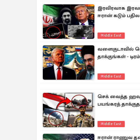
இரவிரவாக இரவாக 
ஈரான் கடும் பதில
Middle East
வளைகுடாவில் வெ
தாக்குங்கள் - டிர
Middle East
செக் வைத்த ஹவுதி
பயங்கரத் தாக்குத
Middle East
ஈரான் ராணுவ தலை