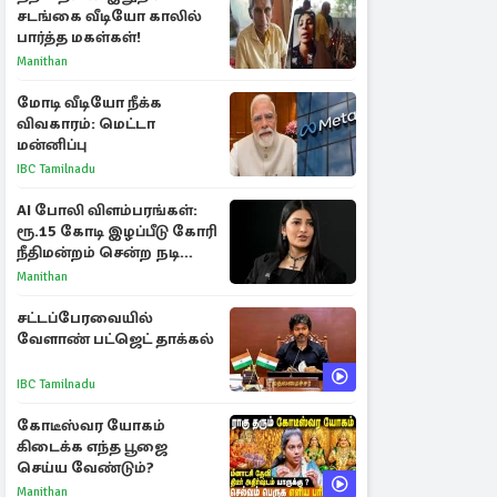
சடங்கை வீடியோ காலில்
பார்த்த மகள்கள்!
Manithan
மோடி வீடியோ நீக்க
விவகாரம்: மெட்டா
மன்னிப்பு
IBC Tamilnadu
AI போலி விளம்பரங்கள்:
ரூ.15 கோடி இழப்பீடு கோரி
நீதிமன்றம் சென்ற நடிகை
ஸ்ருதி ஹாசன்!
Manithan
சட்டப்பேரவையில்
வேளாண் பட்ஜெட் தாக்கல்
IBC Tamilnadu
கோடீஸ்வர யோகம்
கிடைக்க எந்த பூஜை
செய்ய வேண்டும்?
Manithan