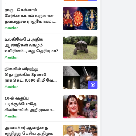
ராகு - செவ்வாய்
சேர்க்கையால் உருவான
நவபஞ்சம ராஜயோகம்:
அதிர்ஷ்டம் பெறும் 3
Manithan
ராசிகள்!
உலகிலேயே அதிக
ஆண்டுகள் வாழும்
உயிரினம்.., எது தெரியுமா?
Manithan
நிலவில் விழுந்து
நொறுங்கிய SpaceX
ராக்கெட்: 8,690 கி.மீ வேக
மோதலால் உருவான புதிய
Manithan
பள்ளம்!
10-ம் வகுப்பு
படிக்கும்போதே
சினிமாவில் அறிமுகமான
த்ரிஷா! உண்மையை
Manithan
பகிர்ந்த இயக்குநர் பிரவீன்
காந்தி
அமைச்சர் ஆனந்தை
சந்தித்து பேசிய அதிமுக