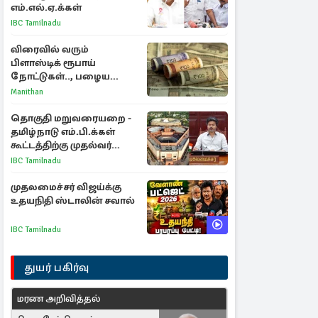
எம்.எல்.ஏ.க்கள்
IBC Tamilnadu
விரைவில் வரும்
பிளாஸ்டிக் ரூபாய்
நோட்டுகள்.., பழைய
காகித நோட்டுகள்
Manithan
செல்லுமா?
தொகுதி மறுவரையறை -
தமிழ்நாடு எம்.பி.க்கள்
கூட்டத்திற்கு முதல்வர்
விஜய் அழைப்பு
IBC Tamilnadu
முதலமைச்சர் விஜய்க்கு
உதயநிதி ஸ்டாலின் சவால்
IBC Tamilnadu
துயர் பகிர்வு
மரண அறிவித்தல்