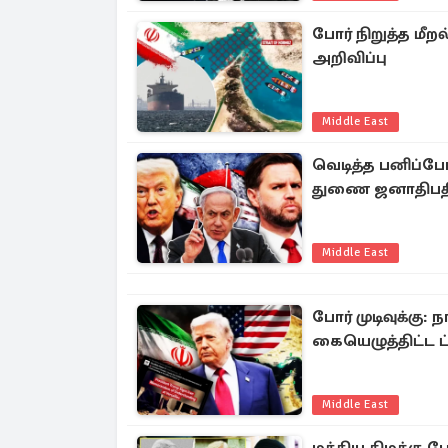
போர் நிறுத்த மீ
அறிவிப்பு
Middle East
வெடித்த பனிப்போ
துணை ஜனாதிபத
Middle East
போர் முடிவுக்கு:
கையெழுத்திட்ட ட்
Middle East