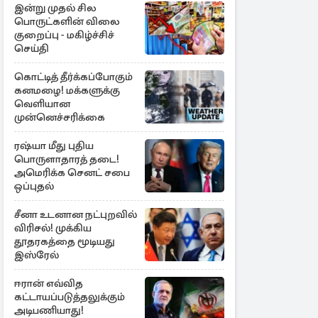
இன்று முதல் சில
பொருட்களின் விலை
குறைப்பு - மகிழ்ச்சிச்
செய்தி
கொட்டித் தீர்க்கப்போகும்
கனமழை! மக்களுக்கு
வெளியான
முன்னெச்சரிக்கை
ரஷ்யா மீது புதிய
பொருளாதாரத் தடை!
அமெரிக்க செனட் சபை
ஒப்புதல்
சீனா உடனான நட்புறவில்
விரிசல்! முக்கிய
தூதரகத்தை மூடியது
இஸ்ரேல்
ஈரான் எவ்வித
கட்டாயப்படுத்தலுக்கும்
அடிபணியாது!