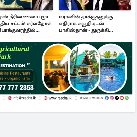
ுஸ் நீரிணையை மூட
ஈரானின் தாக்குதலுக்கு
ுதிய சட்டம்! சர்வதேசக்
எதிராக சவூதியுடன்
போக்குவரத்தில்
பாகிஸ்தான் - துருக்கி
ஒன்றிணைந்தன