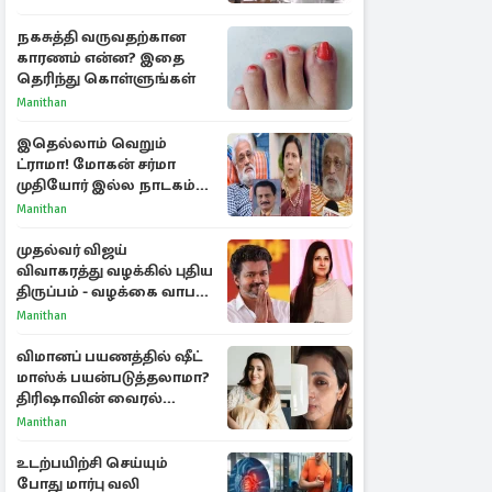
விவாதம்
நகசுத்தி வருவதற்கான
காரணம் என்ன? இதை
தெரிந்து கொள்ளுங்கள்
Manithan
இதெல்லாம் வெறும்
ட்ராமா! மோகன் சர்மா
முதியோர் இல்ல நாடகம்
குறித்து குட்டி பத்மினி
Manithan
பரபரப்பு பேட்டி
முதல்வர் விஜய்
விவாகரத்து வழக்கில் புதிய
திருப்பம் - வழக்கை வாபஸ்
பெற்ற சங்கீதா!
Manithan
விமானப் பயணத்தில் ஷீட்
மாஸ்க் பயன்படுத்தலாமா?
திரிஷாவின் வைரல்
செல்ஃபிக்கு மருத்துவர்
Manithan
விளக்கம்
உடற்பயிற்சி செய்யும்
போது மார்பு வலி