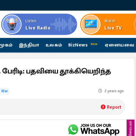
Listen
Watch
Live Radio
Live TV
மூகம்
இந்தியா
உலகம்
BizNews
ஏனையவை
New
 பேரிடி: பதவியை தூக்கியெறிந்த
s War
2 years ago
Report
விளம்பரம்