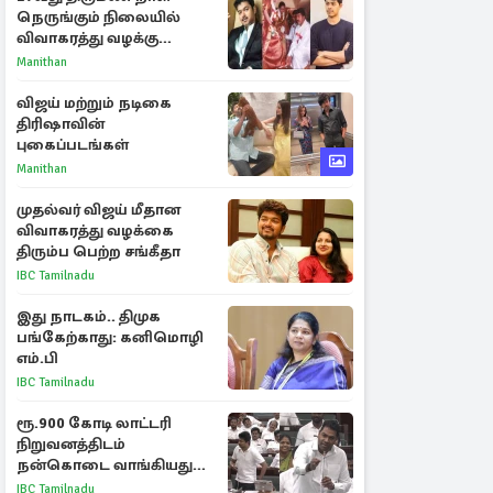
நெருங்கும் நிலையில்
விவாகரத்து வழக்கு
வாபஸ்! விஜய்யுடன்
Manithan
மீண்டும் இணைவாரா?
விஜய் மற்றும் நடிகை
திரிஷாவின்
புகைப்படங்கள்
Manithan
முதல்வர் விஜய் மீதான
விவாகரத்து வழக்கை
திரும்ப பெற்ற சங்கீதா
IBC Tamilnadu
இது நாடகம்.. திமுக
பங்கேற்காது: கனிமொழி
எம்.பி
IBC Tamilnadu
ரூ.900 கோடி லாட்டரி
நிறுவனத்திடம்
நன்கொடை வாங்கியது
ஏன்? உதயநிதி - ஆதவ்
IBC Tamilnadu