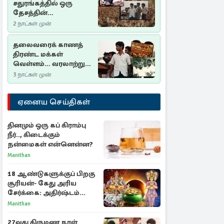
சதுரங்கத்தில் ஒரு
தேசத்தின்
தீர்க்கதரிசனம் :
2 நாட்கள் முன்
சுதுமலை பிரகடனம்
ஒரு வரலாற்றுப் பாடம்
தலைவரைக் காணத்
திரண்ட மக்கள்
வெள்ளம்... வரலாற்றுச்
சிறப்புமிக்க சுதுமலைப்
3 நாட்கள் முன்
பிரகடனம்…
ஏனைய செய்திகள்
தினமும் ஒரு கப் கிராம்பு
நீர்.., கிடைக்கும்
நன்மைகள் என்னென்ன?
Manithan
18 ஆண்டுகளுக்குப் பிறகு
சூரியன்- கேது அரிய
சேர்க்கை: அதிர்ஷ்டம்
பெறும் 3 ராசிகள்!
Manithan
27வது திருமண நாள்