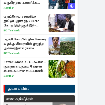
வருகிறதா? கவனிக்க
வேண்டிய எச்சரிக்கை
Manithan
அறிகுறிகள்
வறட்சியை சமாளிக்க
தமிழக அரசு ரூ.288.97
கோடி நிதி ஒதுக்கீடு -
வெளியான அரசாணை
IBC Tamilnadu
பழனி கோயில் நில மோசடி
வழக்கு: சிறையில் இருந்த
அன்வர்தீன் மரணம்
IBC Tamilnadu
Pattani Masala : உடல் எடை
குறைக்க உதவும் கேரளா
ஸ்டைல் பச்சை பட்டாணி
கிரேவி
Manithan
துயர் பகிர்வு
மரண அறிவித்தல்