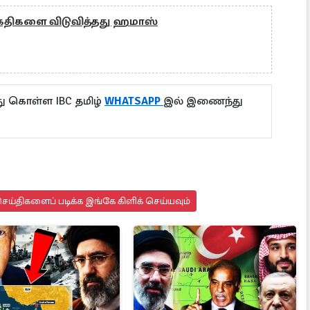
ைதிகளை விடுவித்தது ஹமாஸ்
ு கொள்ள IBC தமிழ்
WHATSAPP
இல் இணைந்து
ய்திகளைப் படிக்க இங்கே கிளிக் செய்யவும்