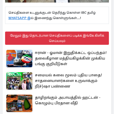
செய்திகளை உடனுக்குடன் தெரிந்து கொள்ள IBC தமிழ்
WHATSAPP இ
ல் இணைந்து கொள்ளுங்கள்...!
மேலும் இது தொடர்பான செய்திகளைப் படிக்க இங்கே கிளிக்
செய்யவும்
ஈரான் - ஓமான் இறுதிக்கட்ட ஒப்பந்தம்!
தலைகீழான மத்தியகிழக்கின் முக்கிய
பங்கு குறியீடுகள்
சமையல் கலை மூலம் புதிய பாதை!
சாதனையாளர்களை உருவாக்கும்
றீ(ச்)ஷா பண்ணை
தாழிறங்கும் அபாயத்தில் ஹட்டன் -
கொழும்பு பிரதான வீதி