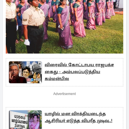
விரைவில் கோட்டாபய ராஜபக்ச
கைது - அம்பலப்படுத்திய
கம்மன்பில
Advertisement
யாழில் மன விரக்தியடைந்த
ஆசிரியர் எடுத்த விபரீத முடிவு..!