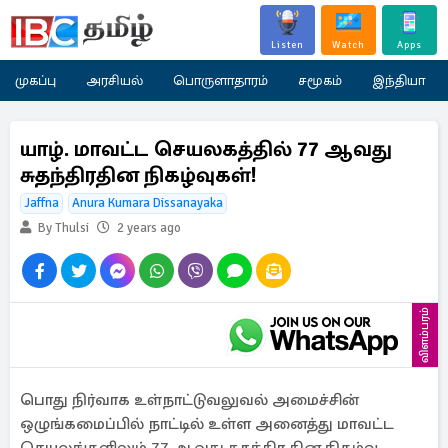
Listen
Watch
Apps
முகப்பு
அரசியல்
பொருளாதாரம்
சமூகம்
இந்தியா
யாழ். மாவட்ட செயலகத்தில் 77 ஆவது
சுதந்திரதின நிகழ்வுகள்!
Jaffna
Anura Kumara Dissanayaka
By Thulsi
2 years ago
விளம்பரம்
பொது நிர்வாக உள்நாட்டுவலுவல் அமைச்சின்
ஒழுங்கமைப்பில் நாட்டில் உள்ள அனைத்து மாவட்ட