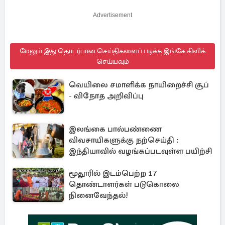
Advertisement
மேலும் இது தொடர்பான செய்திகளைப் படிக்க இங்கே கிளிக்
செய்யவும்
வெயிலை சமாளிக்க நாயிறைச்சி சூப்
- விநோத அறிவிப்பு
இலங்கை பால்பண்ணை
விவசாயிகளுக்கு நற்செய்தி :
இந்தியாவில் வழங்கப்படவுள்ள பயிற்சி
மூதூரில் இடம்பெற்ற 17
தொண்டாளர்கள் படுகொலை
நினைவேந்தல்!