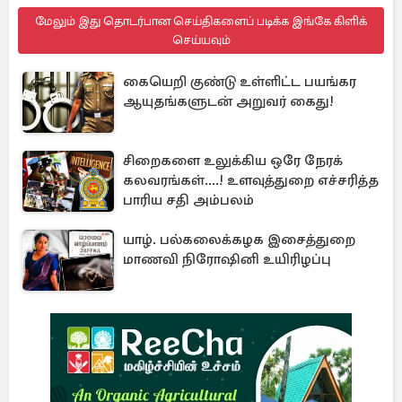
மேலும் இது தொடர்பான செய்திகளைப் படிக்க இங்கே கிளிக்
செய்யவும்
கையெறி குண்டு உள்ளிட்ட பயங்கர
ஆயுதங்களுடன் அறுவர் கைது!
சிறைகளை உலுக்கிய ஒரே நேரக்
கலவரங்கள்....! உளவுத்துறை எச்சரித்த
பாரிய சதி அம்பலம்
யாழ். பல்கலைக்கழக இசைத்துறை
மாணவி நிரோஷினி உயிரிழப்பு