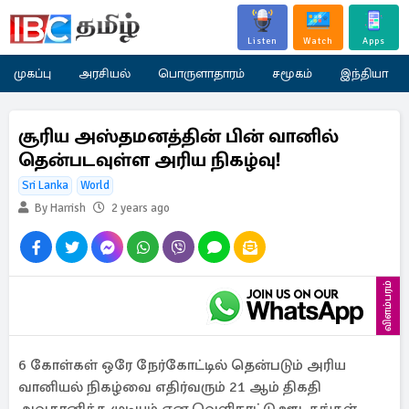
Listen
Watch
Apps
முகப்பு
அரசியல்
பொருளாதாரம்
சமூகம்
இந்தியா
சூரிய அஸ்தமனத்தின் பின் வானில்
தென்படவுள்ள அரிய நிகழ்வு!
Sri Lanka
World
By Harrish
2 years ago
விளம்பரம்
6 கோள்கள் ஒரே நேர்கோட்டில் தென்படும் அரிய
வானியல் நிகழ்வை எதிர்வரும் 21 ஆம் திகதி