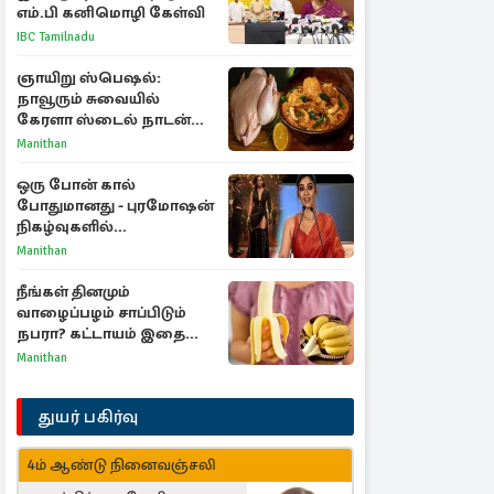
எம்.பி கனிமொழி கேள்வி
IBC Tamilnadu
ஞாயிறு ஸ்பெஷல்:
நாவூரும் சுவையில்
கேரளா ஸ்டைல் நாடன்
சிக்கன் குழம்பு ரெசிபி!
Manithan
ஒரு போன் கால்
போதுமானது - புரமோஷன்
நிகழ்வுகளில்
பங்கேற்காதது குறித்து
Manithan
நயன்தாரா ஓபன் டாக்!
நீங்கள் தினமும்
வாழைப்பழம் சாப்பிடும்
நபரா? கட்டாயம் இதை
தெரிந்து கொள்ளுங்கள்
Manithan
துயர் பகிர்வு
4ம் ஆண்டு நினைவஞ்சலி