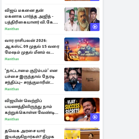
விஜய் மகனை தன்
மகனாக பார்த்த அஜித் -
பத்திரிகையாளர் வி.கே.
சுந்தர் ஓபன் டாக்!
Manithan
வார ராசிபலன் 2026:
ஆகஸ்ட் 09 முதல் 15 வரை
மேஷம் முதல் மீனம் வரை
முழு பலன்கள்
Manithan
‘நாட்டாமை குடும்பம்’ என
பச்சை இருந்தால் நேரடி
சந்திப்பு– சரத்குமாரின்
புதிய யோசனை
Manithan
விஜயின் வெற்றிப்
பயணத்திலிருந்து நாம்
கற்றுக்கொள்ள வேண்டிய
முக்கிய 3 விடயங்கள்!
Manithan
தவெக அரசை யார்
இயக்குகிறார்கள்? திமுக