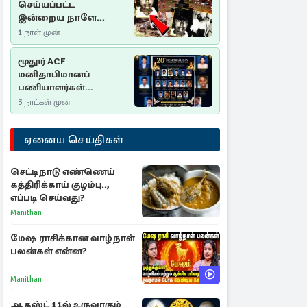
செய்யப்பட்ட
இன்றைய நாளே
செம்மணி
1 நாள் முன்
இனப்படுகொலை
தினம்…!
மூதூர் ACF
மனிதாபிமானப்
பணியாளர்கள்
படுகொலை (2006): 20
3 நாட்கள் முன்
ஆண்டுகளாகியும் நீதி
மறுக்கப்பட்ட
ஏனைய செய்திகள்
மனிதாபிமானப்
பேரவலம்
செட்டிநாடு எண்ணெய்
கத்திரிக்காய் குழம்பு..,
எப்படி செய்வது?
Manithan
மேஷ ராசிக்கான வாழ்நாள்
பலன்கள் என்ன?
Manithan
ஆகஸ்ட் 11ல் உருவாகும்