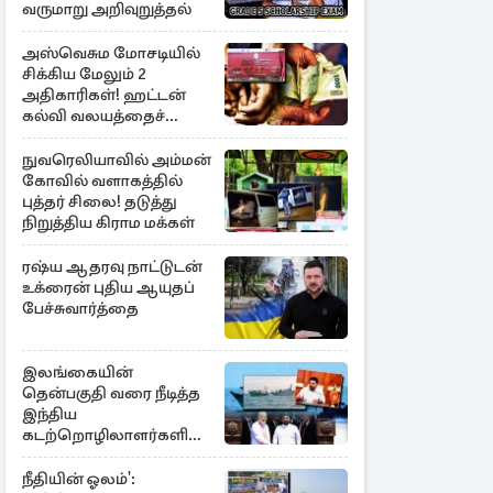
வருமாறு அறிவுறுத்தல்
அஸ்வெசும மோசடியில்
சிக்கிய மேலும் 2
அதிகாரிகள்! ஹட்டன்
கல்வி வலயத்தைச்
சேர்ந்த 6 ஆசிரியர்கள்
குறித்து விசாரணை
நுவரெலியாவில் அம்மன்
கோவில் வளாகத்தில்
புத்தர் சிலை! தடுத்து
நிறுத்திய கிராம மக்கள்
ரஷ்ய ஆதரவு நாட்டுடன்
உக்ரைன் புதிய ஆயுதப்
பேச்சுவார்த்தை
இலங்கையின்
தென்பகுதி வரை நீடித்த
இந்திய
கடற்றொழிலாளர்களின்
ஊடுருவல்
நீதியின் ஓலம்':