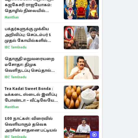
கஜகேசரி ராஜயோகம்:
தொழில் நிலையில்
அதிர்ஷ்டம் பெறும் 3
Manithan
ராசிகள்!
பக்தர்களுக்கு முக்கிய
அறிவிப்பு: செப்டம்பர் 1
முதல் கோயில்களில்
மொபைலுக்கு தடை!
IBC Tamilnadu
தொகுதி மறுவரையறை
மசோதா: திமுக
வெளிநடப்பு செய்தால்
ஆதரவாகவே கருதப்படும்
IBC Tamilnadu
– அமைச்சர் நிர்மல்குமார்
Tea Kadai Sweet Bonda :
டீக்கடை ஸ்டைல் இனிப்பு
போண்டா – வீட்டிலேயே
செய்வது எப்படி?
Manithan
100 நாட்கள்: விரைவில்
வெளியாகும் தவெக
அரசின் சாதனை பட்டியல்
IBC Tamilnadu