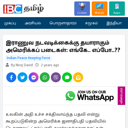
Listen
Watch
Apps
முகப்பு
அரசியல்
பொருளாதாரம்
சமூகம்
இந்தியா
இராணுவ நடவடிக்கைக்கு தயாராகும்
அமெரிக்கப் படைகள்: எங்கே.. எப்போ..??
Indian Peace Keeping Force
By Niraj David
2 years ago
விளம்பரம்
உலகின் அதி உச்ச சக்திவாய்ந்த பதவி என்று
கூறப்படுகின்ற அமெரிக்க ஜனாதிபதி பதவியில்