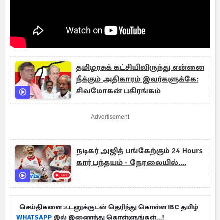
இந்தக் கேள்விக்கான பதிலைத் தேடுகின்றது இந்த
'உண்மையின் தரிசனம்' நிகழ்ச்சி:
தமிழரசுக் கட்சியிலிருந்து என்னை
நீக்கும் அதிகாரம் இவர்களுக்கே:
சிவமோகன் பகிரங்கம்
Advertisement
நடிகர் அஜித் பங்கேற்கும் 24 Hours
கார் பந்தயம் - நேரலையில்....
செய்திகளை உடனுக்குடன் தெரிந்து கொள்ள IBC தமிழ்
WHATSAPP
இல் இணைந்து கொள்ளுங்கள்...!