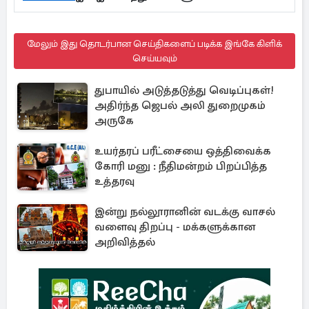
மேலும் இது தொடர்பான செய்திகளைப் படிக்க இங்கே கிளிக்
செய்யவும்
துபாயில் அடுத்தடுத்து வெடிப்புகள்!
அதிர்ந்த ஜெபல் அலி துறைமுகம்
அருகே
உயர்தரப் பரீட்சையை ஒத்திவைக்க
கோரி மனு : நீதிமன்றம் பிறப்பித்த
உத்தரவு
இன்று நல்லூரானின் வடக்கு வாசல்
வளைவு திறப்பு - மக்களுக்கான
அறிவித்தல்