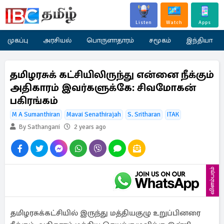
Listen
Watch
Apps
முகப்பு
அரசியல்
பொருளாதாரம்
சமூகம்
இந்தியா
தமிழரசுக் கட்சியிலிருந்து என்னை நீக்கும்
அதிகாரம் இவர்களுக்கே: சிவமோகன்
பகிரங்கம்
M A Sumanthiran
Mavai Senathirajah
S. Sritharan
ITAK
By Sathangani
2 years ago
விளம்பரம்
தமிழரசுக்கட்சியில் இருந்து மத்தியகுழு உறுப்பினரை