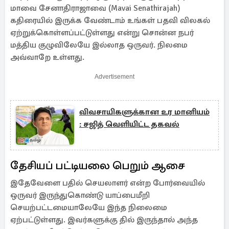
மாவை சேனாதிராஜாவை (Mavai Senathirajah)
கதிரையில் இருக்க வேண்டாம் உங்கள் பதவி விலகல்
ஏற்றுக்கொள்ளப்பட்டுள்ளது என்று சொன்ன நபர்
மத்திய குழுவிலேயே இல்லாத ஒருவர். நிலமை
அவ்வாறே உள்ளது.
Advertisement
விவசாயிகளுக்கான உர மானியம்
: சஜித் வெளியிட்ட தகவல்
தேசியப் பட்டியலை பெறும் ஆசை
இதேவேளை பதில் செயலாளர் என்ற போர்வையில்
ஒருவர் இருந்துகொண்டு யாப்பைமீறி
செயற்பட்டமையாலேயே இந்த நிலைமை
ஏற்பட்டுள்ளது. இவர்களுக்கு தில் இருந்தால் அந்த