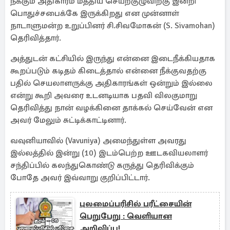
நீக்கும் அதிகாரம் மத்திய செயற்குழுவிற்கு இன்றி
பொதுச்சபைக்கே இருக்கிறது என முன்னாள்
நாடாளுமன்ற உறுப்பினர் சி.சிவமோகன் (S. Sivamohan)
தெரிவித்தார்.
அத்துடன் கட்சியில் இருந்து என்னை இடைநீக்கியதாக
கூறப்படும் கடிதம் கிடைத்தால் என்னை நீக்குவதற்கு
பதில் செயலாளருக்கு அதிகாரங்கள் ஒன்றும் இல்லை
என்று கூறி அவரை உடனடியாக பதவி விலகுமாறு
தெரிவித்து நான் வழக்கினை தாக்கல் செய்வேன் என
அவர் மேலும் சுட்டிக்காட்டினார்.
வவுனியாவில் (Vavuniya) அமைந்துள்ள அவரது
இல்லத்தில் இன்று (10) இடம்பெற்ற ஊடகவியலாளர்
சந்திப்பில் கலந்துகொண்டு கருத்து தெரிவிக்கும்
போதே அவர் இவ்வாறு குறிப்பிட்டார்.
புலமைப்பரிசில் பரீட்சையின்
பெறுபேறு : வெளியான
அறிவிப்பு!