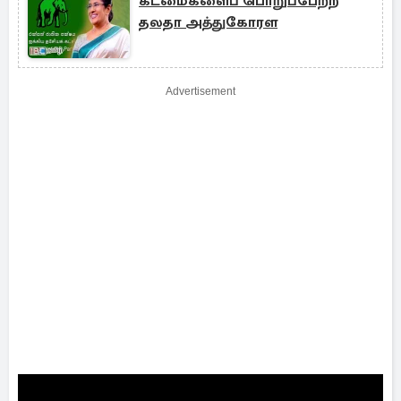
கடமைகளைப் பொறுப்பேற்ற
தலதா அத்துகோரள
Advertisement