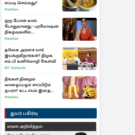
எப்படி செய்வது?
Manithan
ஒரு போன் கால்
போதுமானது - புரமோஷன்
நிகழ்வுகளில்
பங்கேற்காதது குறித்து
Manithan
நயன்தாரா ஓபன் டாக்!
தவெக அரசை யார்
இயக்குகிறார்கள்? திமுக
எம்.பி கனிமொழி கேள்வி
IBC Tamilnadu
நீங்கள் தினமும்
வாழைப்பழம் சாப்பிடும்
நபரா? கட்டாயம் இதை
தெரிந்து கொள்ளுங்கள்
Manithan
துயர் பகிர்வு
மரண அறிவித்தல்