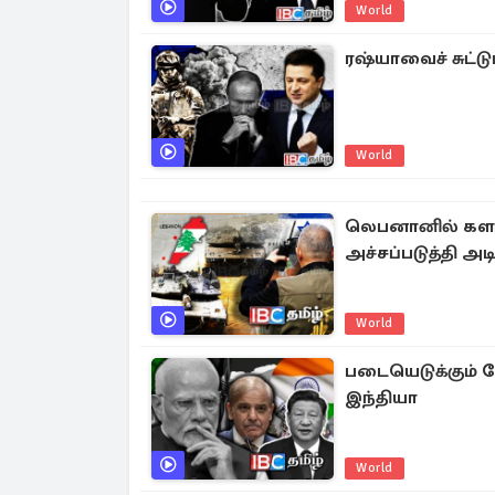
World
ரஷ்யாவைச் சுட்ட
World
லெபனானில் களமிற
அச்சப்படுத்தி அடி
World
படையெடுக்கும் வ
இந்தியா
World