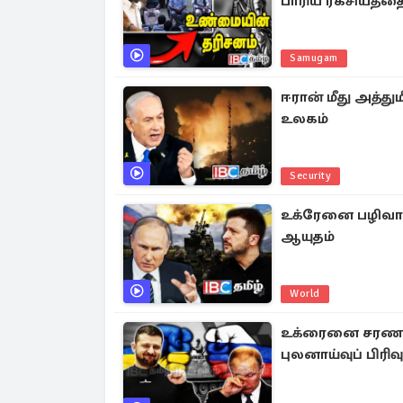
பாரிய ரகசியத்தை 
Samugam
ஈரான் மீது அத்த
உலகம்
Security
உக்ரேனை பழிவாங்
ஆயுதம்
World
உக்ரைனை சரணடையு
புலனாய்வுப் பிரிவு