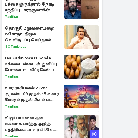
பச்சை இருந்தால் நேரடி
சந்திப்பு– சரத்குமாரின்
புதிய யோசனை
Manithan
தொகுதி மறுவரையறை
மசோதா: திமுக
வெளிநடப்பு செய்தால்
ஆதரவாகவே கருதப்படும்
IBC Tamilnadu
– அமைச்சர் நிர்மல்குமார்
Tea Kadai Sweet Bonda :
டீக்கடை ஸ்டைல் இனிப்பு
போண்டா – வீட்டிலேயே
செய்வது எப்படி?
Manithan
வார ராசிபலன் 2026:
ஆகஸ்ட் 09 முதல் 15 வரை
மேஷம் முதல் மீனம் வரை
முழு பலன்கள்
Manithan
விஜய் மகனை தன்
மகனாக பார்த்த அஜித் -
பத்திரிகையாளர் வி.கே.
சுந்தர் ஓபன் டாக்!
Manithan