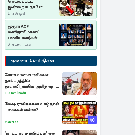
செய்யப்பட்ட
இன்றைய நாளே
செம்மணி
1 நாள் முன்
இனப்படுகொலை
தினம்…!
மூதூர் ACF
மனிதாபிமானப்
பணியாளர்கள்
படுகொலை (2006): 20
3 நாட்கள் முன்
ஆண்டுகளாகியும் நீதி
மறுக்கப்பட்ட
ஏனைய செய்திகள்
மனிதாபிமானப்
பேரவலம்
மோசமான வானிலை:
தாம்பரத்தில்
தரையிறங்கிய அமித் ஷா
ஹெலிகாப்டர்
IBC Tamilnadu
மேஷ ராசிக்கான வாழ்நாள்
பலன்கள் என்ன?
Manithan
‘நாட்டாமை குடும்பம்’ என