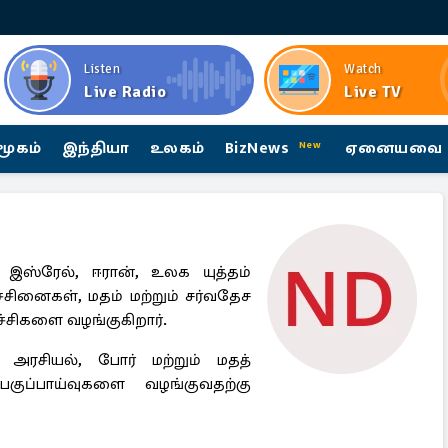
Listen
Watch
Live Radio
Live TV
மூகம்
இந்தியா
உலகம்
BizNews
ஏனையவை
New
 இஸ்ரேல், ஈரான், உலக யுத்தம்
்சினைகள், மதம் மற்றும் சர்வதேச
்ச்சிகளை வழங்குகிறார்.
 அரசியல், போர் மற்றும் மதத்
ப்பாய்வுகளை வழங்குவதற்கு