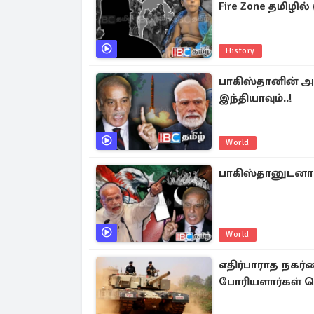
Fire Zone தமிழில
History
பாகிஸ்தானின் அ
இந்தியாவும்..!
World
பாகிஸ்தானுடனான
World
எதிர்பாராத நகர
போரியளார்கள் வெ