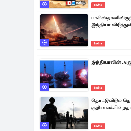
India
பாகிஸ்தானிலிருந
இந்தியா விரித்
India
இந்தியாவின் அணு
India
தொட்டுவிடும் தொ
குறிவைக்கின்றதா
India