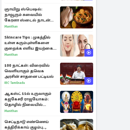
ஞாயிறு ஸ்பெஷல்:
நாவூரும் சுவையில்
கேரளா ஸ்டைல் நாடன்
சிக்கன் குழம்பு ரெசிபி!
Manithan
Skincare Tips : முகத்தில்
உள்ள கரும்புள்ளிகளை
குறைக்க எளிய இயற்கை
வழிகள்!
Manithan
100 நாட்கள்: விரைவில்
வெளியாகும் தவெக
அரசின் சாதனை பட்டியல்
IBC Tamilnadu
ஆகஸ்ட் 11ல் உருவாகும்
கஜகேசரி ராஜயோகம்:
தொழில் நிலையில்
அதிர்ஷ்டம் பெறும் 3
Manithan
ராசிகள்!
செட்டிநாடு எண்ணெய்
கத்திரிக்காய் குழம்பு..,