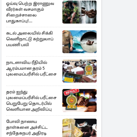
ஓய்வு பெற்ற இராணுவ
வீரர்கள் வசமாகும்
சிறைச்சாலை
பாதுகாப்பு!
அரசாங்கத்தின் முக்கிய
முடிவு
கடல் அலையில் சிக்கி
வெளிநாட்டு சுற்றுலாப்
பயணி பலி
நாடளாவிய ரீதியில்
ஆரம்பமான தரம் 5
புலமைப்பரிசில் பரீட்சை
தரம் ஐந்து
புலமைப்பரிசில் பரீட்சை
பெறுபேறு தொடர்பில்
வெளியான அறிவிப்பு
போலி நாணய
தாள்களை அச்சிட்ட
சந்தேகநபர் அதிரடி