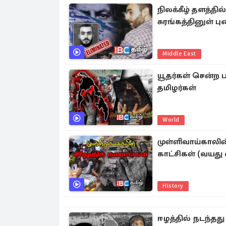
நிலக்கீழ் தளத்த
சுரங்கத்தினுள் 
Middle East
யூதர்கள் சென்ற 
தமிழர்கள்
World
முள்ளிவாய்காலி
காட்சிகள் (வயது 
History
ஈழத்தில் நடந்