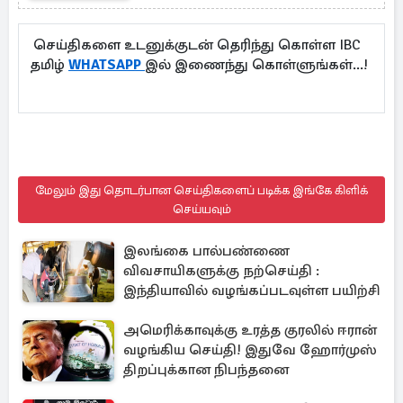
செய்திகளை உடனுக்குடன் தெரிந்து கொள்ள IBC
தமிழ்
WHATSAPP
இல் இணைந்து கொள்ளுங்கள்...!
மேலும் இது தொடர்பான செய்திகளைப் படிக்க இங்கே கிளிக்
செய்யவும்
இலங்கை பால்பண்ணை
விவசாயிகளுக்கு நற்செய்தி :
இந்தியாவில் வழங்கப்படவுள்ள பயிற்சி
அமெரிக்காவுக்கு உரத்த குரலில் ஈரான்
வழங்கிய செய்தி! இதுவே ஹோர்முஸ்
திறப்புக்கான நிபந்தனை