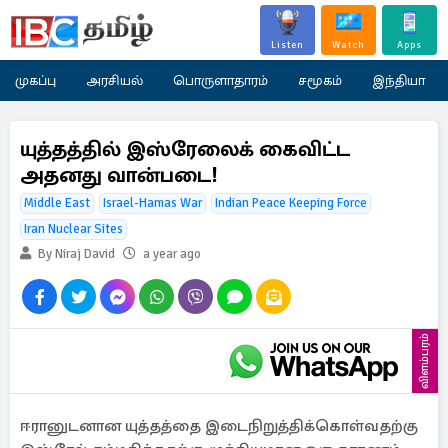
Listen
Watch
Apps
முகப்பு
அரசியல்
பொருளாதாரம்
சமூகம்
இந்தியா
யுத்தத்தில் இஸ்ரேலைக் கைவிட்ட
அதனது வான்படை!
Middle East
Israel-Hamas War
Indian Peace Keeping Force
Iran Nuclear Sites
By Niraj David
a year ago
விளம்பரம்
ஈரானுடனான யுத்தத்தை இடைநிறுத்திக்கொள்வதற்கு