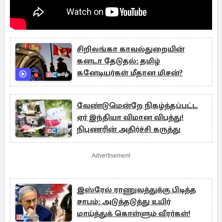
சிறிலங்கா காவல்துறையின்
கனடா தேடுதல்: தமிழ்
கனேடியர்கள் மீதான மிசன்?
வேண்டுமென்றே நிகழ்த்தப்பட்ட
ஏர் இந்தியா விமான விபத்து!
நிபுணரின் அதிர்ச்சி கருத்து
Advertisement
இஸ்ரேல் ராணுவத்துக்கு பிடித்த
சாபம்: அடுத்தடுத்து உயிர்
மாய்த்துக் கொள்ளும் வீரர்கள்!