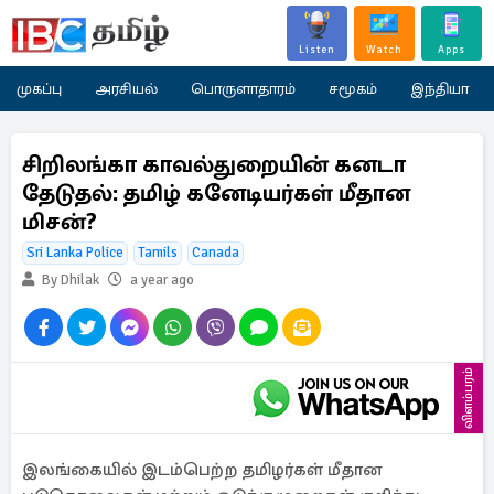
Listen
Watch
Apps
முகப்பு
அரசியல்
பொருளாதாரம்
சமூகம்
இந்தியா
சிறிலங்கா காவல்துறையின் கனடா
தேடுதல்: தமிழ் கனேடியர்கள் மீதான
மிசன்?
Sri Lanka Police
Tamils
Canada
By Dhilak
a year ago
விளம்பரம்
இலங்கையில் இடம்பெற்ற தமிழர்கள் மீதான