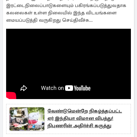
இரட்டைநிலைப்பாடுகளையும் பகிரங்கப்படுத்துவதாக
கலலைகள் உள்ள நிலையில் இந்த விடயங்களை
மையப்படுத்தி வருகிறது செய்திவீச்சு...
வேண்டுமென்றே நிகழ்த்தப்பட்ட
ஏர் இந்தியா விமான விபத்து!
நிபுணரின் அதிர்ச்சி கருத்து