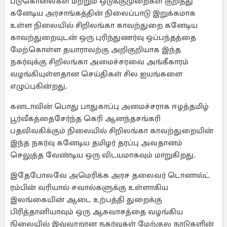
படுகொலைகள் மற்றும் ஒடுக்குமுறைகள் குறித்து
கனேடிய அரசாங்கத்தின் நிலைப்பாடு இறுக்கமாக
உள்ள நிலையில் சிறிலங்கா காவற்துறை கனேடிய
காவற்துறையுடன் ஒரு புரிந்துணர்வு ஒப்பந்தத்தை
மேற்கொள்ள தயாராவற்கு அறிகுறியாக இந்த
நகர்வுக்கு சிறிலங்கா அமைச்சரவை அங்கீகாரம்
வழங்கியுள்ளதான செய்திகள் சில ஐயங்களை
எழுப்புகின்றது.
கனடாவின் பொது பாதுகாப்பு அமைச்சராக ஈழத்தமிழ்
பூர்வீகத்தைசேர்ந்த கெரி ஆனந்தசங்கரி
பதவிவகிக்கும் நிலையில் சிறிலங்கா காவற்துறையின்
இந்த நகர்வு கனேடிய தமிழர் தரப்பு அவதானம்
செலுத்த வேண்டிய ஒரு விடயமாகவும் மாறுகிறது.
இதேபோலவே அமெரிக்க அரச தலைவர் டொனால்ட்
ரம்பின் வரியால் சவால்களுக்கு உள்ளாகிய
இலங்கையின் ஆடை உற்பத்தி துறைக்கு
பிரித்தானியாவும் ஒரு ஆசுவாசத்தை வழங்கிய
நிலையில் இவ்வாறான நகர்வுகள் மேற்குல நாடுகளின்