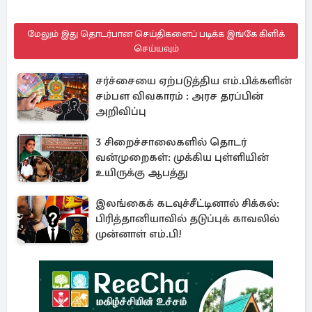
மேலும் இது தொடர்பான செய்திகளைப் படிக்க இங்கே கிளிக்
செய்யவும்
சர்ச்சையை ஏற்படுத்திய எம்.பிக்களின்
சம்பள விவகாரம் : அரச தரப்பின்
அறிவிப்பு
3 சிறைச்சாலைகளில் தொடர்
வன்முறைகள்: முக்கிய புள்ளியின்
உயிருக்கு ஆபத்து
இலங்கைக் கடவுச்சீட்டினால் சிக்கல்:
பிரித்தானியாவில் தடுப்புக் காவலில்
முன்னாள் எம்.பி!