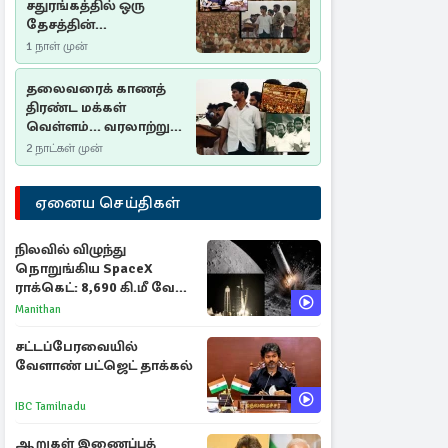
சதுரங்கத்தில் ஒரு
தேசத்தின்
தீர்க்கதரிசனம் :
1 நாள் முன்
சுதுமலை பிரகடனம்
ஒரு வரலாற்றுப் பாடம்
தலைவரைக் காணத்
திரண்ட மக்கள்
வெள்ளம்... வரலாற்றுச்
சிறப்புமிக்க சுதுமலைப்
2 நாட்கள் முன்
பிரகடனம்…
ஏனைய செய்திகள்
நிலவில் விழுந்து
நொறுங்கிய SpaceX
ராக்கெட்: 8,690 கி.மீ வேக
மோதலால் உருவான புதிய
Manithan
பள்ளம்!
சட்டப்பேரவையில்
வேளாண் பட்ஜெட் தாக்கல்
IBC Tamilnadu
ஆறுகள் இணைப்புத்