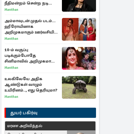
நீதிமன்றம் சென்ற நடிகை
ஸ்ருதி ஹாசன்!
Manithan
அம்மாவுடன் முதல் படம்...
ஹீரோயினாக
அறிமுகமாகும் ஊர்வசியின்
மகள் தேஜலட்சுமி!
Manithan
10-ம் வகுப்பு
படிக்கும்போதே
சினிமாவில் அறிமுகமான
த்ரிஷா! உண்மையை
Manithan
பகிர்ந்த இயக்குநர் பிரவீன்
காந்தி
உலகிலேயே அதிக
ஆண்டுகள் வாழும்
உயிரினம்.., எது தெரியுமா?
Manithan
துயர் பகிர்வு
மரண அறிவித்தல்