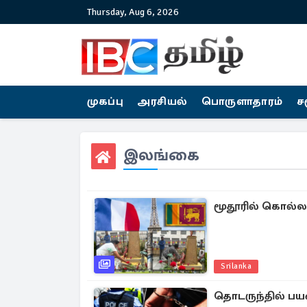
Thursday, Aug 6, 2026
முகப்பு
அரசியல்
பொருளாதாரம்
ச
இலங்கை
மூதூரில் கொல்லப
Srilanka
தொடருந்தில் பயணி