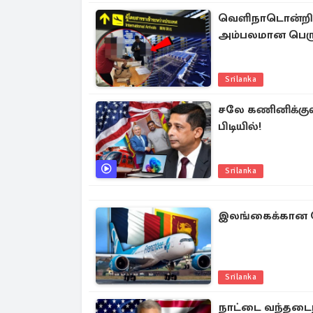
வெளிநாடொன்றின்
அம்பலமான பெரும்
Srilanka
சலே கணினிக்குள்
பிடியில்!
Srilanka
இலங்கைக்கான 
Srilanka
நாட்டை வந்தடை