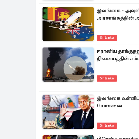
இலங்கை - அவுஸ
அரசாங்கத்தின் அ
Srilanka
ஈரானிய தாக்குத
நிலையத்தில் சம்
Srilanka
இலங்கை உள்ளிட்ட
யோசனை
Srilanka