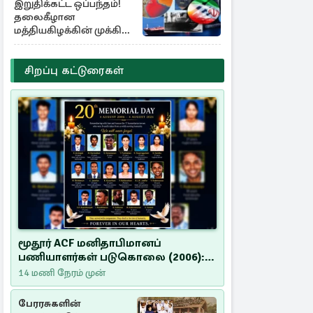
இறுதிக்கட்ட ஒப்பந்தம்!
தலைகீழான
மத்தியகிழக்கின் முக்கிய
பங்கு குறியீடுகள்
சிறப்பு கட்டுரைகள்
மூதூர் ACF மனிதாபிமானப்
பணியாளர்கள் படுகொலை (2006):
20 ஆண்டுகளாகியும் நீதி
14 மணி நேரம் முன்
மறுக்கப்பட்ட மனிதாபிமானப்
பேரவலம்
பேரரசுகளின்