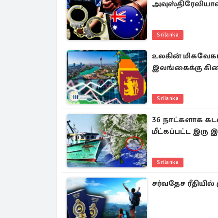
அவுஸ்திரேலியா
Srilanka
உலகின் மிகவேகமா
இலங்கைக்கு கிட
Srilanka
36 நாட்களாக கடலி
மீட்கப்பட்ட இர
Srilanka
சர்வதேச ரீதியில்