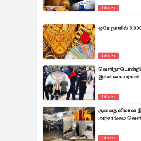
Srilanka
ஒரே நாளில் 6,00
Srilanka
வெளிநாடொன்றில்
இலங்கையர்கள்!
Srilanka
குவைத் விமான 
அரசாங்கம் வெளி
Srilanka