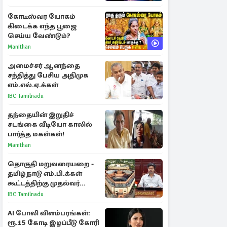
ராசிகள்!
கோடீஸ்வர யோகம்
கிடைக்க எந்த பூஜை
செய்ய வேண்டும்?
Manithan
அமைச்சர் ஆனந்தை
சந்தித்து பேசிய அதிமுக
எம்.எல்.ஏ.க்கள்
IBC Tamilnadu
தந்தையின் இறுதிச்
சடங்கை வீடியோ காலில்
பார்த்த மகள்கள்!
Manithan
தொகுதி மறுவரையறை -
தமிழ்நாடு எம்.பி.க்கள்
கூட்டத்திற்கு முதல்வர்
விஜய் அழைப்பு
IBC Tamilnadu
AI போலி விளம்பரங்கள்:
ரூ.15 கோடி இழப்பீடு கோரி