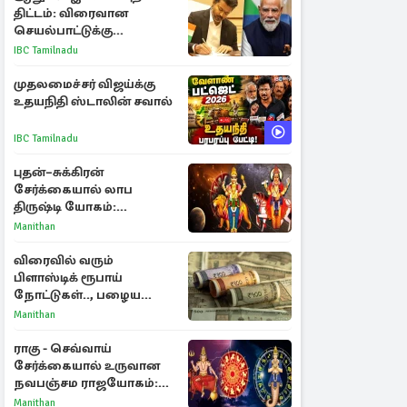
திட்டம்: விரைவான
செயல்பாட்டுக்கு
பிரதமருக்கு முதலமைச்சர்
IBC Tamilnadu
கடிதம்
முதலமைச்சர் விஜய்க்கு
உதயநிதி ஸ்டாலின் சவால்
IBC Tamilnadu
புதன்–சுக்கிரன்
சேர்க்கையால் லாப
திருஷ்டி யோகம்:
அதிர்ஷ்டம் பெறும் டாப் 3
Manithan
ராசிகள்!
விரைவில் வரும்
பிளாஸ்டிக் ரூபாய்
நோட்டுகள்.., பழைய
காகித நோட்டுகள்
Manithan
செல்லுமா?
ராகு - செவ்வாய்
சேர்க்கையால் உருவான
நவபஞ்சம ராஜயோகம்:
அதிர்ஷ்டம் பெறும் 3
Manithan