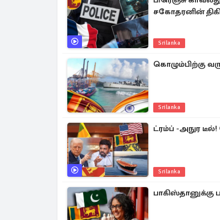
பிரெஞ்சு காவல்து
சகோதரனின் திகி
Srilanka
கொழும்பிற்கு வரு
Srilanka
ட்ரம்ப் -அநுர டீல்
Srilanka
பாகிஸ்தானுக்கு 