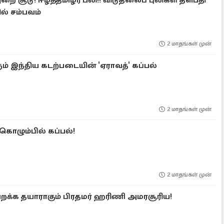
றை சூடு! ஈழத்தமிழர் பலி!! விடுதலைப் புலிகள் தளபதி
ல் சம்பவம்
2 மாதங்கள் முன்
ம் இந்திய கடற்படையின் 'ஏராவத்' கப்பல்
2 மாதங்கள் முன்
! கொழும்பில் கப்பல்!
2 மாதங்கள் முன்
பறக்க தயாராகும் பிரதமர் ஹரிணி அமரசூரிய!