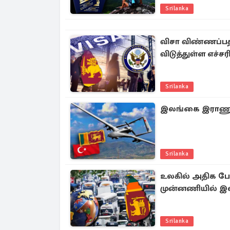
Srilanka
விசா விண்ணப்பத
விடுத்துள்ள எச்ச
Srilanka
இலங்கை இராணுவத்
Srilanka
உலகில் அதிக போ
முன்னணியில் 
Srilanka