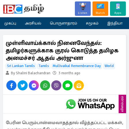
Listen
Watch
Apps
முகப்பு
அரசியல்
பொருளாதாரம்
சமூகம்
இந்தியா
முள்ளிவாய்க்கால் நினைவேந்தல்:
தமிழர்களுக்காக குரல் கொடுத்த தமிழக
அமைச்சர் ஆதவ் அர்ஜுனா
Sri Lankan Tamils
Tamils
Mullivaikal Remembrance Day
World
By Shalini Balachandran
3 months ago
விளம்பரம்
பேரின பெரும்பான்மைவாதத்தால் வீழ்த்தப்பட்ட மக்கள்,