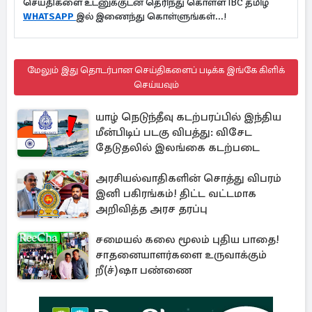
செய்திகளை உடனுக்குடன் தெரிந்து கொள்ள IBC தமிழ்
WHATSAPP
இல் இணைந்து கொள்ளுங்கள்...!
மேலும் இது தொடர்பான செய்திகளைப் படிக்க இங்கே கிளிக்
செய்யவும்
யாழ் நெடுந்தீவு கடற்பரப்பில் இந்திய
மீன்பிடிப் படகு விபத்து: விசேட
தேடுதலில் இலங்கை கடற்படை
அரசியல்வாதிகளின் சொத்து விபரம்
இனி பகிரங்கம்! திட்ட வட்டமாக
அறிவித்த அரச தரப்பு
சமையல் கலை மூலம் புதிய பாதை!
சாதனையாளர்களை உருவாக்கும்
றீ(ச்)ஷா பண்ணை