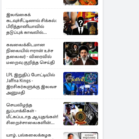
இலங்கைக்
கடவுச்சீட்டினால் சிக்கல்:
பிரித்தானியாவில்
தடுப்புக் காவலில்
முன்னாள் எம்.பி!
கவலைக்கிடமான
நிலையில் ஈரான் உச்ச
தலைவர் - விரைவில்
மறைவு குறித்த செய்தி
LPL இறுதிப் போட்டியில்
Jaffna Kings -
இரசிகர்களுக்கு இலவச
அனுமதி
செயலிழந்த
துப்பாக்கிகள் -
மீட்கப்படாத ஆயுதங்கள்!
சிறைச்சாலைகளின்
பாதுகாப்பில் பாரிய
அச்சுறுத்தல்
யாழ். பல்கலைக்கழக