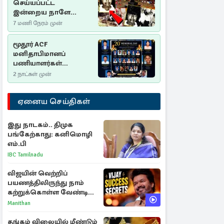
செய்யப்பட்ட
இன்றைய நாளே
செம்மணி
7 மணி நேரம் முன்
இனப்படுகொலை
தினம்…!
மூதூர் ACF
மனிதாபிமானப்
பணியாளர்கள்
படுகொலை (2006): 20
2 நாட்கள் முன்
ஆண்டுகளாகியும் நீதி
மறுக்கப்பட்ட
ஏனைய செய்திகள்
மனிதாபிமானப்
பேரவலம்
இது நாடகம்.. திமுக
பங்கேற்காது: கனிமொழி
எம்.பி
IBC Tamilnadu
விஜயின் வெற்றிப்
பயணத்திலிருந்து நாம்
கற்றுக்கொள்ள வேண்டிய
முக்கிய 3 விடயங்கள்!
Manithan
தங்கம் விலையில் மீண்டும்