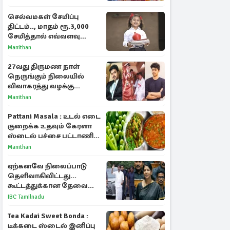
பரபரப்பு பேட்டி
செல்வமகள் சேமிப்பு
திட்டம்.., மாதம் ரூ.3,000
சேமித்தால் எவ்வளவு
கிடைக்கும்?
Manithan
27வது திருமண நாள்
நெருங்கும் நிலையில்
விவாகரத்து வழக்கு
வாபஸ்! விஜய்யுடன்
Manithan
மீண்டும் இணைவாரா?
Pattani Masala : உடல் எடை
குறைக்க உதவும் கேரளா
ஸ்டைல் பச்சை பட்டாணி
கிரேவி
Manithan
ஏற்கனவே நிலைப்பாடு
தெளிவாகிவிட்டது...
கூட்டத்துக்கான தேவை
என்ன? - கனிமொழி
IBC Tamilnadu
விமர்சனம்
Tea Kadai Sweet Bonda :
டீக்கடை ஸ்டைல் இனிப்பு