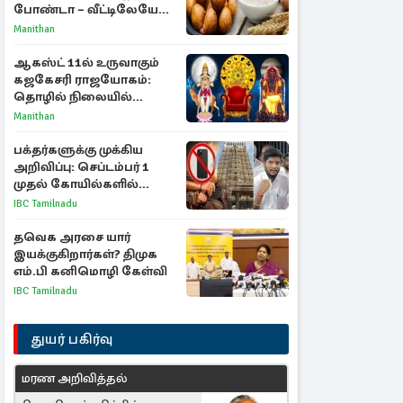
போண்டா – வீட்டிலேயே
செய்வது எப்படி?
Manithan
ஆகஸ்ட் 11ல் உருவாகும்
கஜகேசரி ராஜயோகம்:
தொழில் நிலையில்
அதிர்ஷ்டம் பெறும் 3
Manithan
ராசிகள்!
பக்தர்களுக்கு முக்கிய
அறிவிப்பு: செப்டம்பர் 1
முதல் கோயில்களில்
மொபைலுக்கு தடை!
IBC Tamilnadu
தவெக அரசை யார்
இயக்குகிறார்கள்? திமுக
எம்.பி கனிமொழி கேள்வி
IBC Tamilnadu
துயர் பகிர்வு
மரண அறிவித்தல்