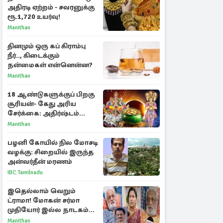
அதிரடி ஏற்றம் - சவரனுக்கு
ரூ.1,720 உயர்வு!
Manithan
தினமும் ஒரு கப் கிராம்பு
நீர்.., கிடைக்கும்
நன்மைகள் என்னென்ன?
Manithan
18 ஆண்டுகளுக்குப் பிறகு
சூரியன்- கேது அரிய
சேர்க்கை: அதிர்ஷ்டம்
பெறும் 3 ராசிகள்!
Manithan
பழனி கோயில் நில மோசடி
வழக்கு: சிறையில் இருந்த
அன்வர்தீன் மரணம்
IBC Tamilnadu
இதெல்லாம் வெறும்
ட்ராமா! மோகன் சர்மா
முதியோர் இல்ல நாடகம்
குறித்து குட்டி பத்மினி
Manithan