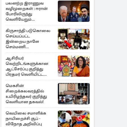
பலனற்ற இராணுவ
வழிமுறைகள் : ஈரான்
போரிலிருந்து
வெளியேறும்
வழியைத்தேடும்
அமெரிக்க தளபதி
கிருசாந்தி படுகொலை
செய்யப்பட்ட
இன்றைய நாளே
செம்மணி
இனப்படுகொலை
தினம்…!
ஆசிரியர்
வெற்றிடங்களுக்கான
ஆட்சேர்ப்பு குறித்து
பிரதமர் வெளியிட்ட
அறிவிப்பு
மெகசின்
சிறைக்கலவரத்தில்
உயிரிழந்தவர் குறித்து
வெளியான தகவல்!
வெயிலை சமாளிக்க
நாயிறைச்சி சூப் -
விநோத அறிவிப்பு