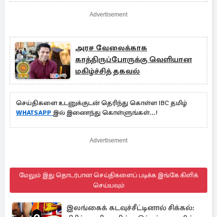
தீவிரம்
Advertisement
அரச வேலைக்காக
காத்திருப்போருக்கு வெளியான
மகிழ்ச்சித் தகவல்
செய்திகளை உடனுக்குடன் தெரிந்து கொள்ள IBC தமிழ்
WHATSAPP
இல் இணைந்து கொள்ளுங்கள்...!
Advertisement
மேலும் இது தொடர்பான செய்திகளைப் படிக்க இங்கே கிளிக்
செய்யவும்
இலங்கைக் கடவுச்சீட்டினால் சிக்கல்: