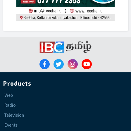
Products
Web
Radio
Television
Events