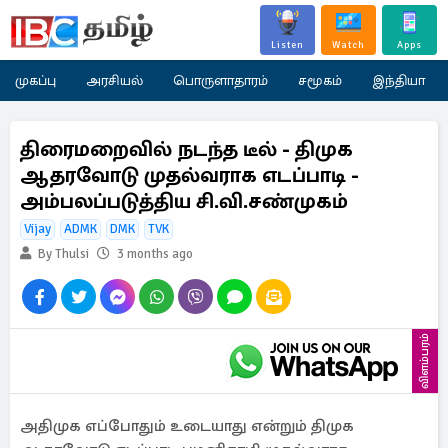
Listen
Watch
Apps
முகப்பு
அரசியல்
பொருளாதாரம்
சமூகம்
இந்தியா
திரைமறைவில் நடந்த டீல் - திமுக
ஆதரவோடு முதல்வராக எடப்பாடி -
அம்பலப்படுத்திய சி.வி.சண்முகம்
Vijay
ADMK
DMK
TVK
By Thulsi
3 months ago
விளம்பரம்
அதிமுக எப்போதும் உடையாது என்றும் திமுக