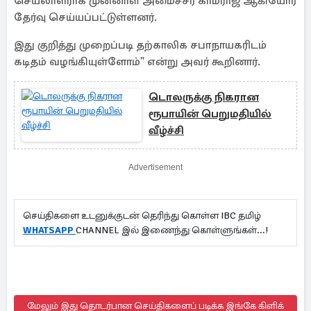
செயலாளராக முன்னாள் அமைச்சர் காமராஜ் ஆகியோர்
தேர்வு செய்யப்பட்டுள்ளனர்.
இது குறித்து முறைப்படி தற்காலிக சபாநாயகரிடம்
கடிதம் வழங்கியுள்ளோம்" என்று அவர் கூறினார்.
டொலருக்கு நிகரான
ரூபாயின் பெறுமதியில்
வீழ்ச்சி
Advertisement
செய்திகளை உடனுக்குடன் தெரிந்து கொள்ள IBC தமிழ்
WHATSAPP
CHANNEL இல் இணைந்து கொள்ளுங்கள்...!
மேலும் இது தொடர்பான செய்திகளைப் படிக்க இங்கே கிளிக்