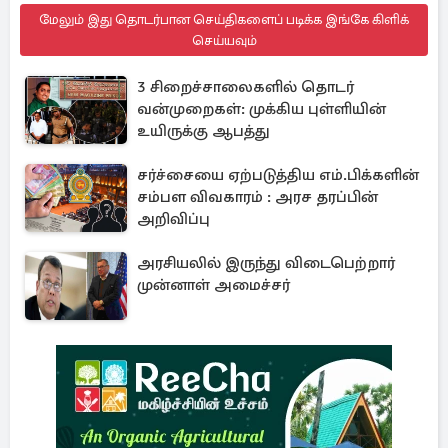
மேலும் இது தொடர்பான செய்திகளைப் படிக்க இங்கே கிளிக்
செய்யவும்
3 சிறைச்சாலைகளில் தொடர்
வன்முறைகள்: முக்கிய புள்ளியின்
உயிருக்கு ஆபத்து
சர்ச்சையை ஏற்படுத்திய எம்.பிக்களின்
சம்பள விவகாரம் : அரச தரப்பின்
அறிவிப்பு
அரசியலில் இருந்து விடைபெற்றார்
முன்னாள் அமைச்சர்