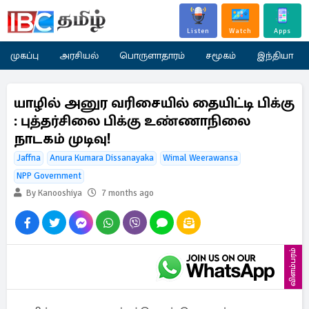
Listen
Watch
Apps
முகப்பு
அரசியல்
பொருளாதாரம்
சமூகம்
இந்தியா
யாழில் அனுர வரிசையில் தையிட்டி பிக்கு
: புத்தர்சிலை பிக்கு உண்ணாநிலை
நாடகம் முடிவு!
Jaffna
Anura Kumara Dissanayaka
Wimal Weerawansa
NPP Government
By Kanooshiya
7 months ago
விளம்பரம்