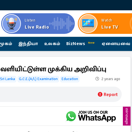
Listen
Watch
Live Radio
Live TV
மூகம்
இந்தியா
உலகம்
BizNews
ஏனையவை
New
ளியிட்டுள்ள முக்கிய அறிவிப்பு
Sri Lanka
G.C.E.(A/L) Examination
Education
2 years ago
Report
விளம்பரம்