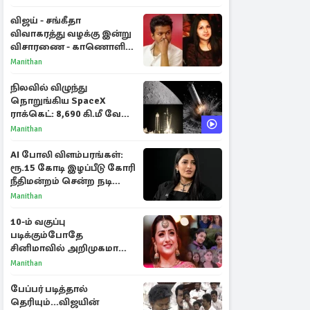
விஜய் - சங்கீதா
விவாகரத்து வழக்கு இன்று
விசாரணை - காணொளி
மூலம் ஆஜராக வாய்ப்பு
Manithan
நிலவில் விழுந்து
நொறுங்கிய SpaceX
ராக்கெட்: 8,690 கி.மீ வேக
மோதலால் உருவான புதிய
Manithan
பள்ளம்!
AI போலி விளம்பரங்கள்:
ரூ.15 கோடி இழப்பீடு கோரி
நீதிமன்றம் சென்ற நடிகை
ஸ்ருதி ஹாசன்!
Manithan
10-ம் வகுப்பு
படிக்கும்போதே
சினிமாவில் அறிமுகமான
த்ரிஷா! உண்மையை
Manithan
பகிர்ந்த இயக்குநர் பிரவீன்
காந்தி
பேப்பர் படித்தால்
தெரியும்...விஜயின்