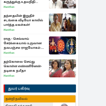
கருத்துக்கு உதயநிதி
பதிலடி - பேரவையில்
Manithan
அனல் பறந்த விவாதம்
தந்தையின் இறுதிச்
சடங்கை வீடியோ காலில்
பார்த்த மகள்கள்!
Manithan
ராகு - செவ்வாய்
சேர்க்கையால் உருவான
நவபஞ்சம ராஜயோகம்:
அதிர்ஷ்டம் பெறும் 3
Manithan
ராசிகள்!
தற்கொலை செய்து
கொள்ள எண்ணினேன்-
நடிகை நமீதா
Manithan
துயர் பகிர்வு
நன்றி நவிலல்
திருமதி கந்தசாமி