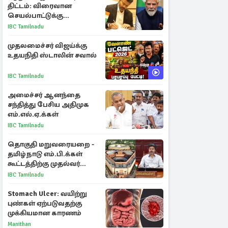
திட்டம்: விரைவான
செயல்பாட்டுக்கு
பிரதமருக்கு முதலமைச்சர்
IBC Tamilnadu
கடிதம்
முதலமைச்சர் விஜய்க்கு
உதயநிதி ஸ்டாலின் சவால்
IBC Tamilnadu
அமைச்சர் ஆனந்தை
சந்தித்து பேசிய அதிமுக
எம்.எல்.ஏ.க்கள்
IBC Tamilnadu
தொகுதி மறுவரையறை -
தமிழ்நாடு எம்.பி.க்கள்
கூட்டத்திற்கு முதல்வர்
விஜய் அழைப்பு
IBC Tamilnadu
Stomach Ulcer: வயிற்று
புண்கள் ஏற்படுவதற்கு
முக்கியமான காரணம்
Manithan