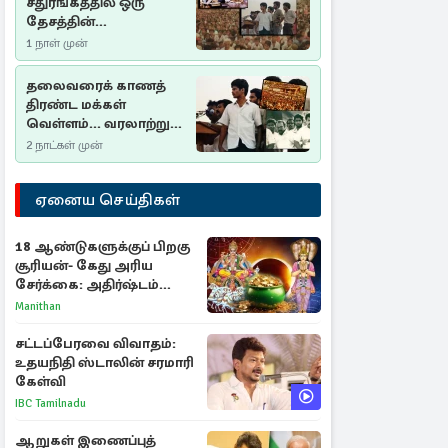
சதுரங்கத்தில் ஒரு
தேசத்தின்
தீர்க்கதரிசனம் :
1 நாள் முன்
சுதுமலை பிரகடனம்
ஒரு வரலாற்றுப் பாடம்
தலைவரைக் காணத்
திரண்ட மக்கள்
வெள்ளம்... வரலாற்றுச்
சிறப்புமிக்க சுதுமலைப்
2 நாட்கள் முன்
பிரகடனம்…
ஏனைய செய்திகள்
18 ஆண்டுகளுக்குப் பிறகு
சூரியன்- கேது அரிய
சேர்க்கை: அதிர்ஷ்டம்
பெறும் 3 ராசிகள்!
Manithan
சட்டப்பேரவை விவாதம்:
உதயநிதி ஸ்டாலின் சரமாரி
கேள்வி
IBC Tamilnadu
ஆறுகள் இணைப்புத்