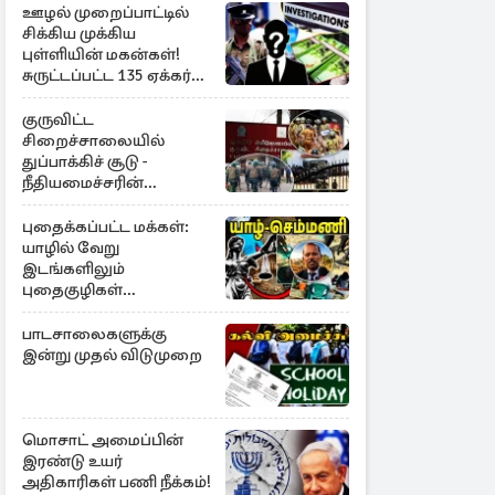
ஊழல் முறைப்பாட்டில்
சிக்கிய முக்கிய
புள்ளியின் மகன்கள்!
சுருட்டப்பட்ட 135 ஏக்கர்
தேயிலைத் தோட்டம்
குருவிட்ட
சிறைச்சாலையில்
துப்பாக்கிச் சூடு -
நீதியமைச்சரின்
அறிவிப்பு
புதைக்கப்பட்ட மக்கள்:
யாழில் வேறு
இடங்களிலும்
புதைகுழிகள்
இருக்கலாம்..!
எழுமாற்றாக அகழ்வு
பாடசாலைகளுக்கு
இன்று முதல் விடுமுறை
மொசாட் அமைப்பின்
இரண்டு உயர்
அதிகாரிகள் பணி நீக்கம்!