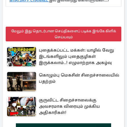
WHATSAPP CHANNEL
இல் இணைந்து கொள்ளுங்கள்...!
மேலும் இது தொடர்பான செய்திகளைப் படிக்க இங்கே கிளிக்
செய்யவும்
புதைக்கப்பட்ட மக்கள்: யாழில் வேறு
இடங்களிலும் புதைகுழிகள்
இருக்கலாம்..! எழுமாற்றாக அகழ்வு
கொழும்பு மெகசின் சிறைச்சாலையில்
பதற்றம்
குருவிட்ட சிறைச்சாலைக்கு
அவசரமாக விரையும் முக்கிய
அதிகாரிகள்!