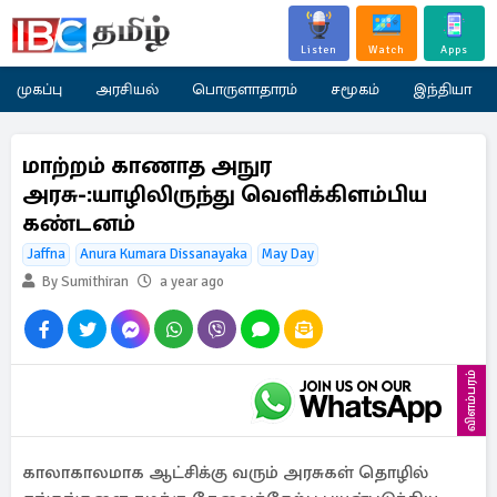
Listen
Watch
Apps
முகப்பு
அரசியல்
பொருளாதாரம்
சமூகம்
இந்தியா
மாற்றம் காணாத அநுர
அரசு-:யாழிலிருந்து வெளிக்கிளம்பிய
கண்டனம்
Jaffna
Anura Kumara Dissanayaka
May Day
By Sumithiran
a year ago
விளம்பரம்
காலாகாலமாக ஆட்சிக்கு வரும் அரசுகள் தொழில்