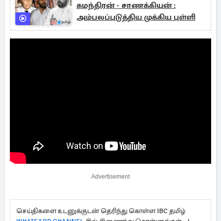
சுமந்திரன் - சாணக்கியன் :
அம்பலப்படுத்திய முக்கிய புள்ளி
Advertisement
செய்திகளை உடனுக்குடன் தெரிந்து கொள்ள IBC தமிழ்