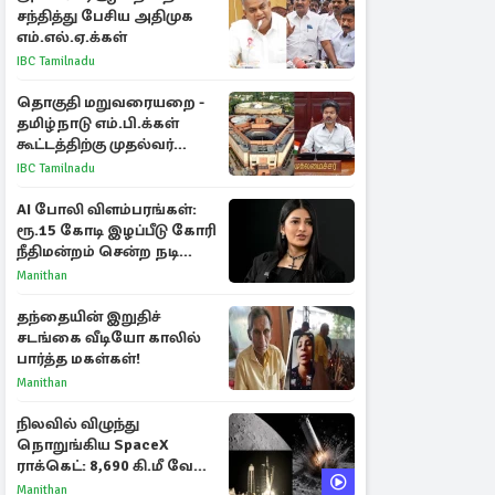
சந்தித்து பேசிய அதிமுக
எம்.எல்.ஏ.க்கள்
IBC Tamilnadu
தொகுதி மறுவரையறை -
தமிழ்நாடு எம்.பி.க்கள்
கூட்டத்திற்கு முதல்வர்
விஜய் அழைப்பு
IBC Tamilnadu
AI போலி விளம்பரங்கள்:
ரூ.15 கோடி இழப்பீடு கோரி
நீதிமன்றம் சென்ற நடிகை
ஸ்ருதி ஹாசன்!
Manithan
தந்தையின் இறுதிச்
சடங்கை வீடியோ காலில்
பார்த்த மகள்கள்!
Manithan
நிலவில் விழுந்து
நொறுங்கிய SpaceX
ராக்கெட்: 8,690 கி.மீ வேக
மோதலால் உருவான புதிய
Manithan