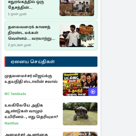
சதுரங்கத்தில் ஒரு
தேசத்தின்
தீர்க்கதரிசனம் :
1 நாள் முன்
சுதுமலை பிரகடனம்
ஒரு வரலாற்றுப் பாடம்
தலைவரைக் காணத்
திரண்ட மக்கள்
வெள்ளம்... வரலாற்றுச்
சிறப்புமிக்க சுதுமலைப்
2 நாட்கள் முன்
பிரகடனம்…
ஏனைய செய்திகள்
முதலமைச்சர் விஜய்க்கு
உதயநிதி ஸ்டாலின் சவால்
IBC Tamilnadu
உலகிலேயே அதிக
ஆண்டுகள் வாழும்
உயிரினம்.., எது தெரியுமா?
Manithan
அமைச்சர் ஆனந்தை