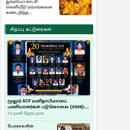
துல்லியப் காட்சி
வெளியீடு! மர்மங்களை
கண்டறிந்த
விஞ்ஞானிகள்
சிறப்பு கட்டுரைகள்
மூதூர் ACF மனிதாபிமானப்
பணியாளர்கள் படுகொலை (2006):
20 ஆண்டுகளாகியும் நீதி
20 மணி நேரம் முன்
மறுக்கப்பட்ட மனிதாபிமானப்
பேரவலம்
பேரரசுகளின்