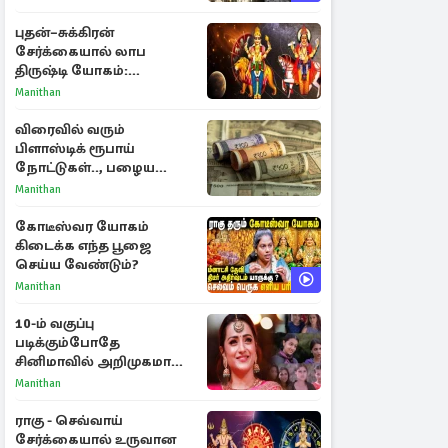
பள்ளம்!
புதன்–சுக்கிரன்
சேர்க்கையால் லாப
திருஷ்டி யோகம்:
அதிர்ஷ்டம் பெறும் டாப் 3
Manithan
ராசிகள்!
விரைவில் வரும்
பிளாஸ்டிக் ரூபாய்
நோட்டுகள்.., பழைய
காகித நோட்டுகள்
Manithan
செல்லுமா?
கோடீஸ்வர யோகம்
கிடைக்க எந்த பூஜை
செய்ய வேண்டும்?
Manithan
10-ம் வகுப்பு
படிக்கும்போதே
சினிமாவில் அறிமுகமான
த்ரிஷா! உண்மையை
Manithan
பகிர்ந்த இயக்குநர் பிரவீன்
காந்தி
ராகு - செவ்வாய்
சேர்க்கையால் உருவான