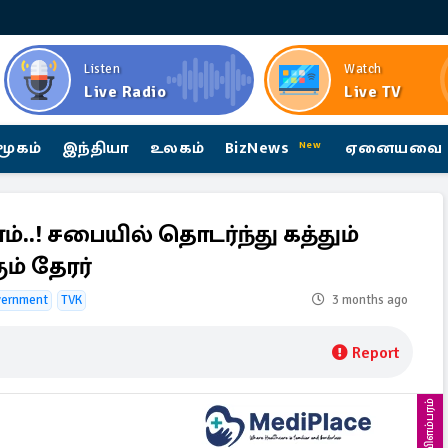
Listen
Watch
Live Radio
Live TV
மூகம்
இந்தியா
உலகம்
BizNews
ஏனையவை
New
்..! சபையில் தொடர்ந்து கத்தும்
ும் தேரர்
vernment
TVK
3 months ago
Report
விளம்பரம்