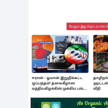
மேலும் இது தொடர்பான செ
ஈரான் - ஓமான் இறுதிக்கட்ட
தாழிறங்
ஒப்பந்தம்! தலைகீழான
ஹட்டன்
மத்தியகிழக்கின் முக்கிய பங்கு
வீதி
குறியீடுகள்