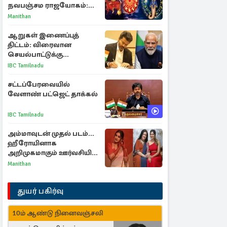
நவபஞ்சம ராஜயோகம்:
அதிர்ஷ்டம் பெறும் 3
Manithan
ராசிகள்!
ஆறுகள் இணைப்புத்
திட்டம்: விரைவான
செயல்பாட்டுக்கு
பிரதமருக்கு முதலமைச்சர்
IBC Tamilnadu
கடிதம்
சட்டப்பேரவையில்
வேளாண் பட்ஜெட் தாக்கல்
IBC Tamilnadu
அம்மாவுடன் முதல் படம்...
ஹீரோயினாக
அறிமுகமாகும் ஊர்வசியின்
மகள் தேஜலட்சுமி!
Manithan
துயர் பகிர்வு
10ம் ஆண்டு நினைவஞ்சலி