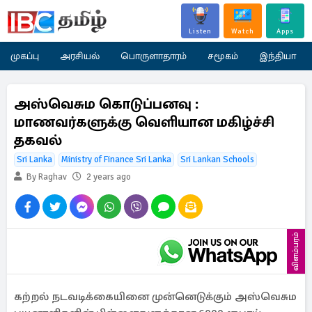
Listen
Watch
Apps
முகப்பு
அரசியல்
பொருளாதாரம்
சமூகம்
இந்தியா
அஸ்வெசும கொடுப்பனவு :
மாணவர்களுக்கு வெளியான மகிழ்ச்சி
தகவல்
Sri Lanka
Ministry of Finance Sri Lanka
Sri Lankan Schools
By Raghav
2 years ago
விளம்பரம்
கற்றல் நடவடிக்கையினை முன்னெடுக்கும் அஸ்வெசும