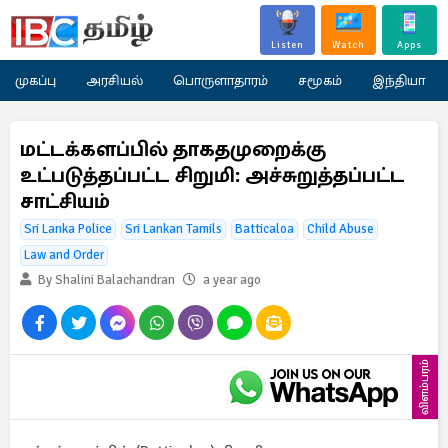
Listen
Watch
Apps
முகப்பு
அரசியல்
பொருளாதாரம்
சமூகம்
இந்தியா
மட்டக்களப்பில் தாகதமுறைக்கு
உட்படுத்தப்பட்ட சிறுமி: அச்சுறுத்தப்பட்ட
சாட்சியம்
Sri Lanka Police
Sri Lankan Tamils
Batticaloa
Child Abuse
Law and Order
By Shalini Balachandran
a year ago
விளம்பரம்