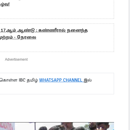
்வு!
் 17ஆம் ஆண்டு : கண்ணீரால் நனைந்த
முற்றம் - நேரலை
Advertisement
 கொள்ள IBC தமிழ்
WHATSAPP CHANNEL
இல்