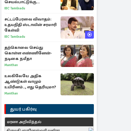
செயல்பாட்டுக்கு
பிரதமருக்கு முதலமைச்சர்
IBC Tamilnadu
கடிதம்
சட்டப்பேரவை விவாதம்:
உதயநிதி ஸ்டாலின் சரமாரி
கேள்வி
IBC Tamilnadu
தற்கொலை செய்து
கொள்ள எண்ணினேன்-
நடிகை நமீதா
Manithan
உலகிலேயே அதிக
ஆண்டுகள் வாழும்
உயிரினம்.., எது தெரியுமா?
Manithan
துயர் பகிர்வு
மரண அறிவித்தல்
திருமதி ஞானேஸ்வரி வஜிரா