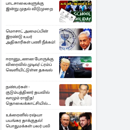
பாடசாலைகளுக்கு
இன்று முதல் விடுமுறை
மொசாட் அமைப்பின்
இரண்டு உயர்
அதிகாரிகள் பணி நீக்கம்!
ஈரானுடனான போருக்கு
விரைவில் முடிவு! ட்ரம்ப்
வெளியிட்டுள்ள தகவல்
நண்பர்கள் -
குடும்பத்தினர் தயவில்
வாழும் ராஜித!
தொலைக்காட்சியில்
குமுறல்
உக்ரைனில் ரஷ்யா
பயங்கர தாக்குதல்!
பொதுமக்கள் பலர் பலி