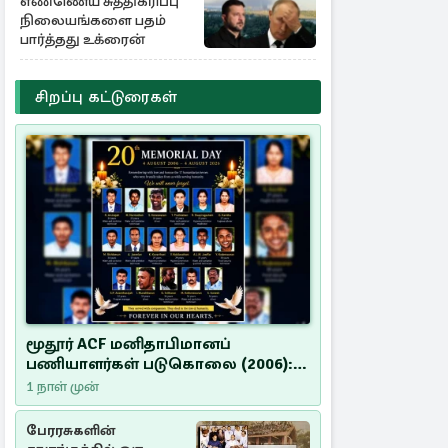
எண்ணெய் சுத்திகரிப்பு
நிலையங்களை பதம்
பார்த்தது உக்ரைன்
சிறப்பு கட்டுரைகள்
மூதூர் ACF மனிதாபிமானப்
பணியாளர்கள் படுகொலை (2006):
20 ஆண்டுகளாகியும் நீதி
1 நாள் முன்
மறுக்கப்பட்ட மனிதாபிமானப்
பேரவலம்
பேரரசுகளின்