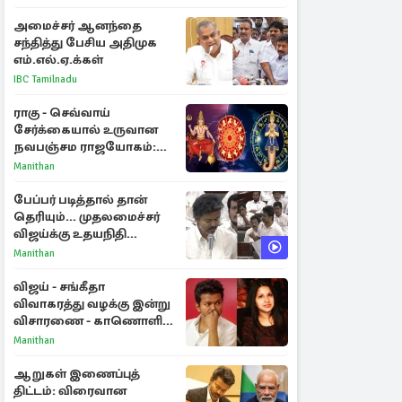
அமைச்சர் ஆனந்தை
சந்தித்து பேசிய அதிமுக
எம்.எல்.ஏ.க்கள்
IBC Tamilnadu
ராகு - செவ்வாய்
சேர்க்கையால் உருவான
நவபஞ்சம ராஜயோகம்:
அதிர்ஷ்டம் பெறும் 3
Manithan
ராசிகள்!
பேப்பர் படித்தால் தான்
தெரியும்... முதலமைச்சர்
விஜய்க்கு உதயநிதி
ஸ்டாலின் பதிலடி
Manithan
விஜய் - சங்கீதா
விவாகரத்து வழக்கு இன்று
விசாரணை - காணொளி
மூலம் ஆஜராக வாய்ப்பு
Manithan
ஆறுகள் இணைப்புத்
திட்டம்: விரைவான