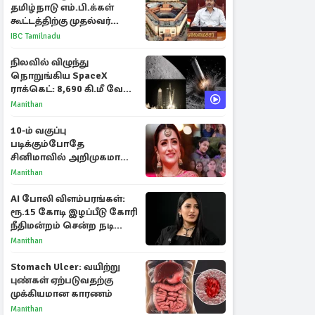
தமிழ்நாடு எம்.பி.க்கள்
கூட்டத்திற்கு முதல்வர்
விஜய் அழைப்பு
IBC Tamilnadu
நிலவில் விழுந்து
நொறுங்கிய SpaceX
ராக்கெட்: 8,690 கி.மீ வேக
மோதலால் உருவான புதிய
Manithan
பள்ளம்!
10-ம் வகுப்பு
படிக்கும்போதே
சினிமாவில் அறிமுகமான
த்ரிஷா! உண்மையை
Manithan
பகிர்ந்த இயக்குநர் பிரவீன்
காந்தி
AI போலி விளம்பரங்கள்:
ரூ.15 கோடி இழப்பீடு கோரி
நீதிமன்றம் சென்ற நடிகை
ஸ்ருதி ஹாசன்!
Manithan
Stomach Ulcer: வயிற்று
புண்கள் ஏற்படுவதற்கு
முக்கியமான காரணம்
Manithan