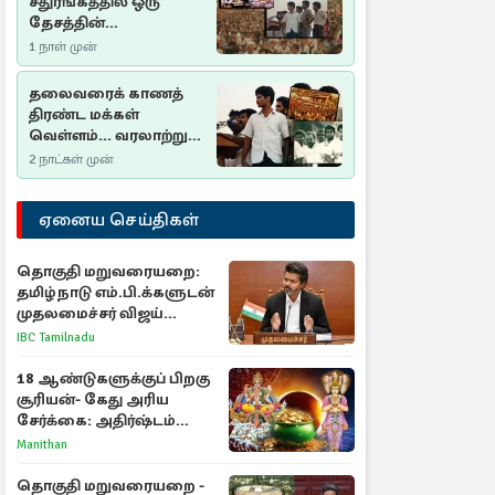
சதுரங்கத்தில் ஒரு
தேசத்தின்
தீர்க்கதரிசனம் :
1 நாள் முன்
சுதுமலை பிரகடனம்
ஒரு வரலாற்றுப் பாடம்
தலைவரைக் காணத்
திரண்ட மக்கள்
வெள்ளம்... வரலாற்றுச்
சிறப்புமிக்க சுதுமலைப்
2 நாட்கள் முன்
பிரகடனம்…
ஏனைய செய்திகள்
தொகுதி மறுவரையறை:
தமிழ்நாடு எம்.பி.க்களுடன்
முதலமைச்சர் விஜய்
ஆலோசனை
IBC Tamilnadu
18 ஆண்டுகளுக்குப் பிறகு
சூரியன்- கேது அரிய
சேர்க்கை: அதிர்ஷ்டம்
பெறும் 3 ராசிகள்!
Manithan
தொகுதி மறுவரையறை -