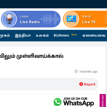
Listen
Watch
Live Radio
Live TV
மூகம்
இந்தியா
உலகம்
BizNews
ஏனையவை
New
விலும் முள்ளிவாய்க்கால்
3 months ago
Report
விளம்பரம்