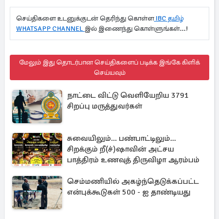
செய்திகளை உடனுக்குடன் தெரிந்து கொள்ள
IBC தமிழ்
WHATSAPP CHANNEL
இல் இணைந்து கொள்ளுங்கள்...!
மேலும் இது தொடர்பான செய்திகளைப் படிக்க இங்கே கிளிக்
செய்யவும்
நாட்டை விட்டு வெளியேறிய 3791
சிறப்பு மருத்துவர்கள்
சுவையிலும்... பண்பாட்டிலும்...
சிறக்கும் றீ(ச்)ஷாவின் அட்சய
பாத்திரம் உணவுத் திருவிழா ஆரம்பம்
செம்மணியில் அகழ்ந்தெடுக்கப்பட்ட
என்புக்கூடுகள் 500 - ஐ தாண்டியது