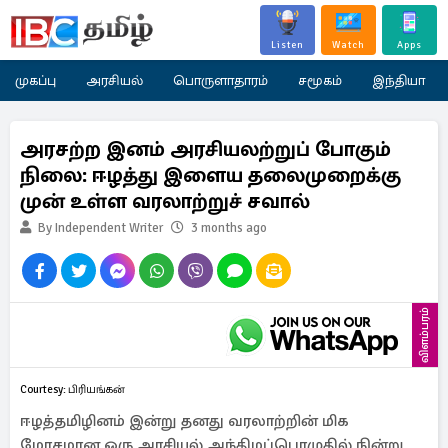
Listen
Watch
Apps
முகப்பு
அரசியல்
பொருளாதாரம்
சமூகம்
இந்தியா
அரசற்ற இனம் அரசியலற்றுப் போகும்
நிலை: ஈழத்து இளைய தலைமுறைக்கு
முன் உள்ள வரலாற்றுச் சவால்
By Independent Writer
3 months ago
விளம்பரம்
Courtesy: பிரியங்கன்
ஈழத்தமிழினம் இன்று தனது வரலாற்றின் மிக
மோசமான ஒரு அரசியல் அந்திமப்பொழுதில் நின்று