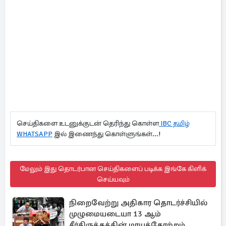
செய்திகளை உடனுக்குடன் தெரிந்து கொள்ள
IBC தமிழ்
WHATSAPP
இல் இணைந்து கொள்ளுங்கள்...!
மேலும் இது தொடர்பான செய்திகளைப் படிக்க இங்கே கிளிக்
செய்யவும்
நிறைவேற்று அதிகார தொடர்ச்சியில்
முழுமையடையா 13 ஆம்
சீர்திருத்தத்தின் மாயத்தோற்றம்