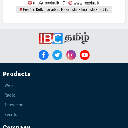
Products
Web
Radio
Television
Events
Company