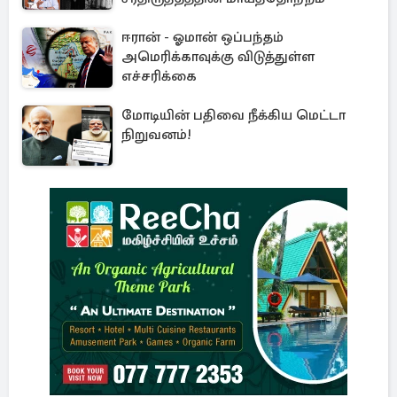
ஈரான் - ஓமான் ஒப்பந்தம்
அமெரிக்காவுக்கு விடுத்துள்ள
எச்சரிக்கை
மோடியின் பதிவை நீக்கிய மெட்டா
நிறுவனம்!