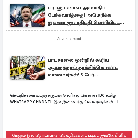
ஈரானுடனான அமைதிப்
பேச்சுவார்த்தை! அமெரிக்க
துணை ஜனாதிபதி வெளியிட்ட
அறிவிப்பு
Advertisement
பாடசாலை ஒன்றில் கூரிய
ஆயுதத்தால் தாக்கிக்கொண்ட
மாணவர்கள்! 5 பேர்
வைத்தியசாலையில்
செய்திகளை உடனுக்குடன் தெரிந்து கொள்ள IBC தமிழ்
WHATSAPP CHANNEL இல் இணைந்து கொள்ளுங்கள்...!
மேலும் இது தொடர்பான செய்திகளைப் படிக்க இங்கே கிளிக்