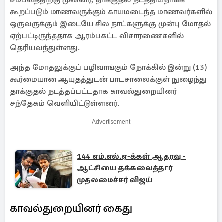
சம்பவத்திற்கு முன்னர், தாக்குதல் நடத்தியதாகக்
கூறப்படும் மாணவருக்கும் காயமடைந்த மாணவர்களில்
ஒருவருக்கும் இடையே சில நாட்களுக்கு முன்பு மோதல்
ஏற்பட்டிருந்ததாக ஆரம்பகட்ட விசாரணைகளில்
தெரியவந்துள்ளது.
அந்த மோதலுக்குப் பழிவாங்கும் நோக்கில் இன்று (13)
கூர்மையான ஆயுதத்துடன் பாடசாலைக்குள் நுழைந்து
தாக்குதல் நடத்தப்பட்டதாக காவல்துறையினர்
சந்தேகம் வெளியிட்டுள்ளனர்.
Advertisement
144 எம்.எல்.ஏ-க்கள் ஆதரவு -
ஆட்சியை தக்கவைத்தார்
முதலமைச்சர் விஜய்
காவல்துறையினர் கைது