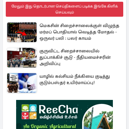
மேலும் இது தொடர்பான செய்திகளைப் படிக்க இங்கே கிளிக்
செய்யவும்
மெகசின் சிறைச்சாலைக்குள் விழுந்த
மர்மப் பொதியால் வெடித்த மோதல் -
ஒருவர் பலி : பலர் காயம்
குருவிட்ட சிறைச்சாலையில்
துப்பாக்கிச் சூடு - நீதியமைச்சரின்
அறிவிப்பு
யாழில் கல்சியம் நீக்கியை குடித்து
குடும்பஸ்தர் உயிர்மாய்ப்பு!