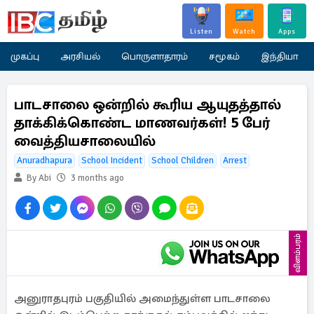
Listen
Watch
Apps
முகப்பு
அரசியல்
பொருளாதாரம்
சமூகம்
இந்தியா
பாடசாலை ஒன்றில் கூரிய ஆயுதத்தால்
தாக்கிக்கொண்ட மாணவர்கள்! 5 பேர்
வைத்தியசாலையில்
Anuradhapura
School Incident
School Children
Arrest
By Abi
3 months ago
விளம்பரம்
அனுராதபுரம் பகுதியில் அமைந்துள்ள பாடசாலை