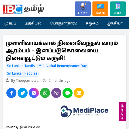
Listen
Watch
Apps
முகப்பு
அரசியல்
பொருளாதாரம்
சமூகம்
இந்தியா
முள்ளிவாய்க்கால் நினைவேந்தல் வாரம்
ஆரம்பம் - இனப்படுகொலையை
நினைவூட்டும் கஞ்சி!
Sri Lankan Tamils
Mullivaikal Remembrance Day
Sri Lankan Peoples
By Theepachelvan
3 months ago
விளம்பரம்
Courtesy: தீபச்செல்வன்