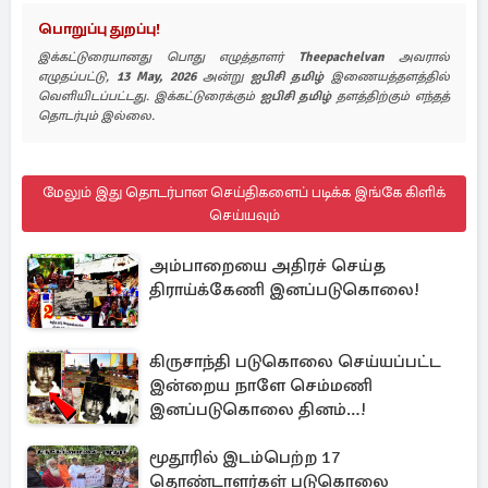
பொறுப்பு துறப்பு!
இக்கட்டுரையானது பொது எழுத்தாளர்
Theepachelvan
அவரால்
எழுதப்பட்டு,
13 May, 2026
அன்று
ஐபிசி தமிழ்
இணையத்தளத்தில்
வெளியிடப்பட்டது. இக்கட்டுரைக்கும்
ஐபிசி தமிழ்
தளத்திற்கும் எந்தத்
தொடர்பும் இல்லை.
மேலும் இது தொடர்பான செய்திகளைப் படிக்க இங்கே கிளிக்
செய்யவும்
அம்பாறையை அதிரச் செய்த
திராய்க்கேணி இனப்படுகொலை!
கிருசாந்தி படுகொலை செய்யப்பட்ட
இன்றைய நாளே செம்மணி
இனப்படுகொலை தினம்…!
மூதூரில் இடம்பெற்ற 17
தொண்டாளர்கள் படுகொலை