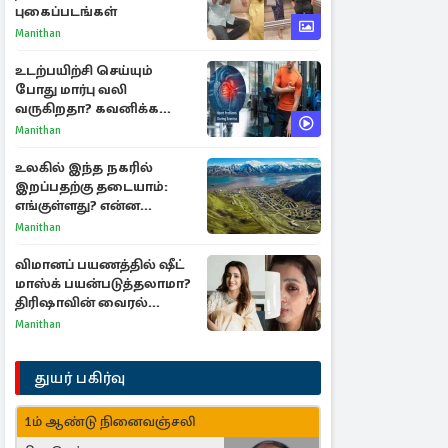
புகைப்படங்கள்
Manithan
உடற்பயிற்சி செய்யும்
போது மார்பு வலி
வருகிறதா? கவனிக்க
வேண்டிய எச்சரிக்கை
Manithan
அறிகுறிகள்
உலகில் இந்த நகரில்
இறப்பதற்கு தடையாம்:
எங்குள்ளது? என்ன
காரணம் தெரியுமா?
Manithan
விமானப் பயணத்தில் ஷீட்
மாஸ்க் பயன்படுத்தலாமா?
திரிஷாவின் வைரல்
செல்ஃபிக்கு மருத்துவர்
Manithan
விளக்கம்
துயர் பகிர்வு
1ம் ஆண்டு நினைவஞ்சலி