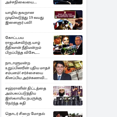
அச்சநிலையை
மையப்படுத்தி
ஜெயசங்கர் அறிக்கை
யாழில் தவறான
முடிவெடுத்து 19 வயது
இளைஞர் பலி!
கோட்டபய
ராஜபக்சவிற்கு யாழ்
நீதிவான் நீதிமன்றம்
பிறப்பித்த விசேட
உத்தரவு!
நாடாளுமன்ற
உறுப்பினரின் புதிய மாதச்
சம்பளம்! சர்ச்சையை
கிளப்பிய அர்ச்சுனாவின்
அறிக்கை
சஹ்ரானின் திட்டத்தை
அம்பலப்படுத்திய
இஸ்லாமிய நபருக்கு
நேர்ந்த கதி
தொடர் சிறை மோதல்