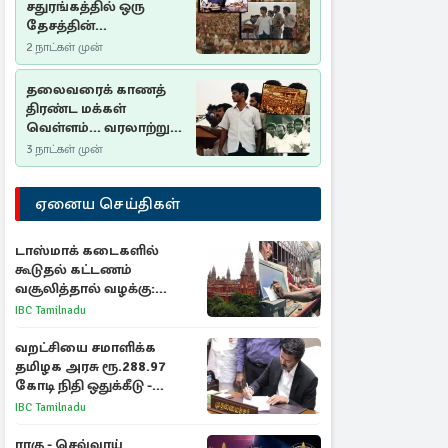
சதுரங்கத்தில் ஒரு
தேசத்தின்
தீர்க்கதரிசனம் :
2 நாட்கள் முன்
சுதுமலை பிரகடனம்
ஒரு வரலாற்றுப் பாடம்
தலைவரைக் காணத்
திரண்ட மக்கள்
வெள்ளம்... வரலாற்றுச்
சிறப்புமிக்க சுதுமலைப்
3 நாட்கள் முன்
பிரகடனம்…
ஏனைய செய்திகள்
டாஸ்மாக் கடைகளில்
கூடுதல் கட்டணம்
வசூலித்தால் வழக்கு:
சென்னை உயர்நீதிமன்றம்
IBC Tamilnadu
உத்தரவு
வறட்சியை சமாளிக்க
தமிழக அரசு ரூ.288.97
கோடி நிதி ஒதுக்கீடு -
வெளியான அரசாணை
IBC Tamilnadu
ராகு - செவ்வாய்