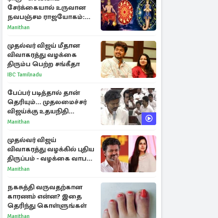
சேர்க்கையால் உருவான
நவபஞ்சம ராஜயோகம்:
அதிர்ஷ்டம் பெறும் 3
Manithan
ராசிகள்!
முதல்வர் விஜய் மீதான
விவாகரத்து வழக்கை
திரும்ப பெற்ற சங்கீதா
IBC Tamilnadu
பேப்பர் படித்தால் தான்
தெரியும்... முதலமைச்சர்
விஜய்க்கு உதயநிதி
ஸ்டாலின் பதிலடி
Manithan
முதல்வர் விஜய்
விவாகரத்து வழக்கில் புதிய
திருப்பம் - வழக்கை வாபஸ்
பெற்ற சங்கீதா!
Manithan
நகசுத்தி வருவதற்கான
காரணம் என்ன? இதை
தெரிந்து கொள்ளுங்கள்
Manithan