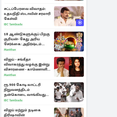
சட்டப்பேரவை விவாதம்:
உதயநிதி ஸ்டாலின் சரமாரி
கேள்வி
IBC Tamilnadu
18 ஆண்டுகளுக்குப் பிறகு
சூரியன்- கேது அரிய
சேர்க்கை: அதிர்ஷ்டம்
பெறும் 3 ராசிகள்!
Manithan
விஜய் - சங்கீதா
விவாகரத்து வழக்கு இன்று
விசாரணை - காணொளி
மூலம் ஆஜராக வாய்ப்பு
Manithan
ரூ.900 கோடி லாட்டரி
நிறுவனத்திடம்
நன்கொடை வாங்கியது
ஏன்? உதயநிதி - ஆதவ்
IBC Tamilnadu
விவாதம்
விஜய் மற்றும் நடிகை
திரிஷாவின்