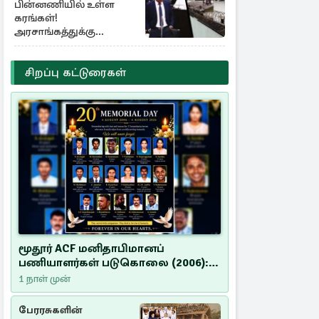
பின்னணியில் உள்ள
கரங்கள்!
அரசாங்கத்துக்கு
கிடைத்த புலனாய்வு
தகவல்
சிறப்பு கட்டுரைகள்
மூதூர் ACF மனிதாபிமானப்
பணியாளர்கள் படுகொலை (2006):
20 ஆண்டுகளாகியும் நீதி
1 நாள் முன்
மறுக்கப்பட்ட மனிதாபிமானப்
பேரவலம்
பேரரசுகளின்