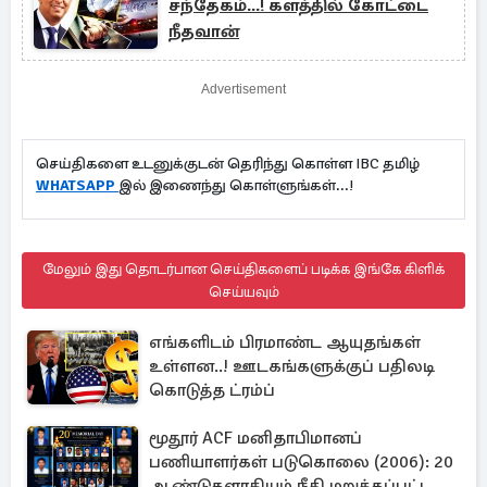
சந்தேகம்...! களத்தில் கோட்டை
நீதவான்
Advertisement
செய்திகளை உடனுக்குடன் தெரிந்து கொள்ள IBC தமிழ்
WHATSAPP
இல் இணைந்து கொள்ளுங்கள்...!
மேலும் இது தொடர்பான செய்திகளைப் படிக்க இங்கே கிளிக்
செய்யவும்
எங்களிடம் பிரமாண்ட ஆயுதங்கள்
உள்ளன..! ஊடகங்களுக்குப் பதிலடி
கொடுத்த ட்ரம்ப்
மூதூர் ACF மனிதாபிமானப்
பணியாளர்கள் படுகொலை (2006): 20
ஆண்டுகளாகியும் நீதி மறுக்கப்பட்ட