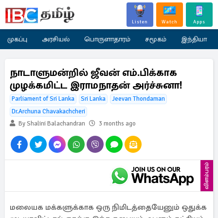
Listen
Watch
Apps
முகப்பு
அரசியல்
பொருளாதாரம்
சமூகம்
இந்தியா
நாடாளுமன்றில் ஜீவன் எம்.பிக்காக
முழக்கமிட்ட இராமநாதன் அர்ச்சுனா!
Parliament of Sri Lanka
Sri Lanka
Jeevan Thondaman
Dr.Archuna Chavakachcheri
By Shalini Balachandran
3 months ago
விளம்பரம்
மலையக மக்களுக்காக ஒரு நிமிடத்தையேனும் ஒதுக்க