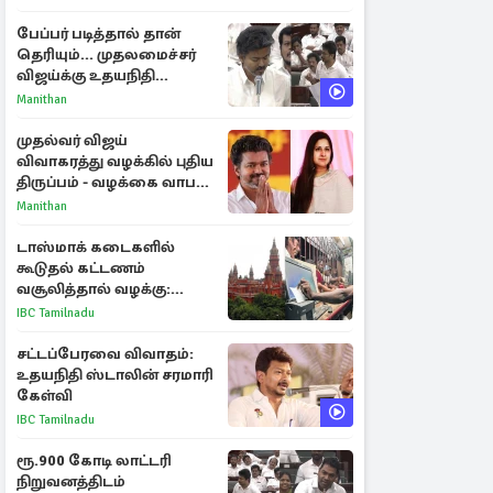
ராசிகள்!
பேப்பர் படித்தால் தான்
தெரியும்... முதலமைச்சர்
விஜய்க்கு உதயநிதி
ஸ்டாலின் பதிலடி
Manithan
முதல்வர் விஜய்
விவாகரத்து வழக்கில் புதிய
திருப்பம் - வழக்கை வாபஸ்
பெற்ற சங்கீதா!
Manithan
டாஸ்மாக் கடைகளில்
கூடுதல் கட்டணம்
வசூலித்தால் வழக்கு:
சென்னை உயர்நீதிமன்றம்
IBC Tamilnadu
உத்தரவு
சட்டப்பேரவை விவாதம்:
உதயநிதி ஸ்டாலின் சரமாரி
கேள்வி
IBC Tamilnadu
ரூ.900 கோடி லாட்டரி
நிறுவனத்திடம்