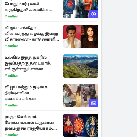
போது மார்பு வலி
வருகிறதா? கவனிக்க
வேண்டிய எச்சரிக்கை
Manithan
அறிகுறிகள்
விஜய் - சங்கீதா
விவாகரத்து வழக்கு இன்று
விசாரணை - காணொளி
மூலம் ஆஜராக வாய்ப்பு
Manithan
உலகில் இந்த நகரில்
இறப்பதற்கு தடையாம்:
எங்குள்ளது? என்ன
காரணம் தெரியுமா?
Manithan
விஜய் மற்றும் நடிகை
திரிஷாவின்
புகைப்படங்கள்
Manithan
ராகு - செவ்வாய்
சேர்க்கையால் உருவான
நவபஞ்சம ராஜயோகம்:
அதிர்ஷ்டம் பெறும் 3
Manithan