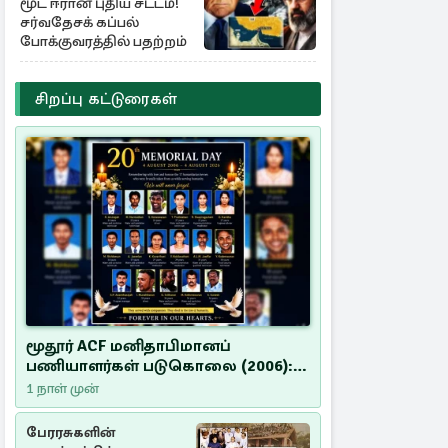
மூட ஈரான் புதிய சட்டம்!
சர்வதேசக் கப்பல்
போக்குவரத்தில் பதற்றம்
சிறப்பு கட்டுரைகள்
மூதூர் ACF மனிதாபிமானப்
பணியாளர்கள் படுகொலை (2006):
20 ஆண்டுகளாகியும் நீதி
1 நாள் முன்
மறுக்கப்பட்ட மனிதாபிமானப்
பேரவலம்
பேரரசுகளின்