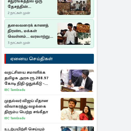
சதுரங்கத்தில் ஒரு
தேசத்தின்
தீர்க்கதரிசனம் :
2 நாட்கள் முன்
சுதுமலை பிரகடனம்
ஒரு வரலாற்றுப் பாடம்
தலைவரைக் காணத்
திரண்ட மக்கள்
வெள்ளம்... வரலாற்றுச்
சிறப்புமிக்க சுதுமலைப்
3 நாட்கள் முன்
பிரகடனம்…
ஏனைய செய்திகள்
வறட்சியை சமாளிக்க
தமிழக அரசு ரூ.288.97
கோடி நிதி ஒதுக்கீடு -
வெளியான அரசாணை
IBC Tamilnadu
முதல்வர் விஜய் மீதான
விவாகரத்து வழக்கை
திரும்ப பெற்ற சங்கீதா
IBC Tamilnadu
உடற்பயிற்சி செய்யும்