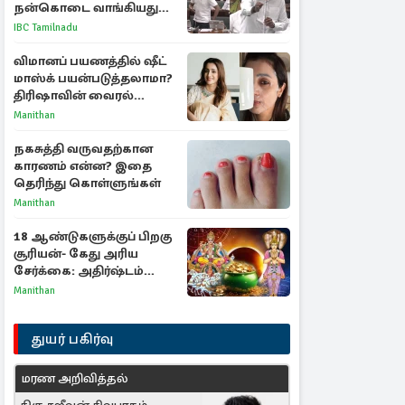
நன்கொடை வாங்கியது
ஏன்? உதயநிதி - ஆதவ்
IBC Tamilnadu
விவாதம்
விமானப் பயணத்தில் ஷீட்
மாஸ்க் பயன்படுத்தலாமா?
திரிஷாவின் வைரல்
செல்ஃபிக்கு மருத்துவர்
Manithan
விளக்கம்
நகசுத்தி வருவதற்கான
காரணம் என்ன? இதை
தெரிந்து கொள்ளுங்கள்
Manithan
18 ஆண்டுகளுக்குப் பிறகு
சூரியன்- கேது அரிய
சேர்க்கை: அதிர்ஷ்டம்
பெறும் 3 ராசிகள்!
Manithan
துயர் பகிர்வு
மரண அறிவித்தல்