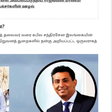
களை அம்பலப்படுத்திய ராஜீவவின் மரணம்!
ஜபக்சர்களின் ஊழல்
ன?
னத் தலைவர் வரை கபில சந்திரசேன இலங்கையின்
ுநிறுவனத் துறைகளில் நன்கு அறியப்பட்ட ஒருவராகத்