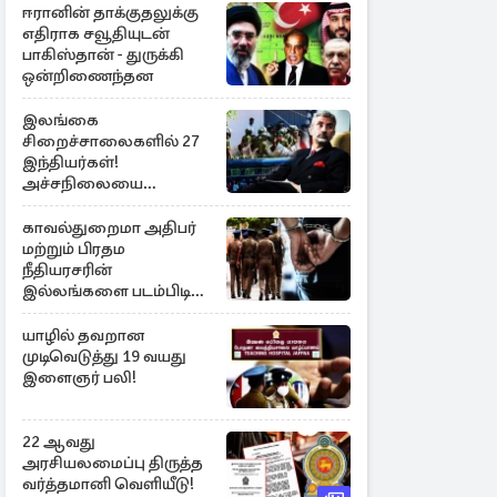
ஈரானின் தாக்குதலுக்கு
எதிராக சவூதியுடன்
பாகிஸ்தான் - துருக்கி
ஒன்றிணைந்தன
இலங்கை
சிறைச்சாலைகளில் 27
இந்தியர்கள்!
அச்சநிலையை
மையப்படுத்தி
ஜெயசங்கர் அறிக்கை
காவல்துறைமா அதிபர்
மற்றும் பிரதம
நீதியரசரின்
இல்லங்களை படம்பிடித்த
சந்தேக நபர் கைது!
யாழில் தவறான
முடிவெடுத்து 19 வயது
இளைஞர் பலி!
22 ஆவது
அரசியலமைப்பு திருத்த
வர்த்தமானி வெளியீடு!