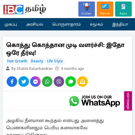
Listen
Watch
Apps
முகப்பு
அரசியல்
பொருளாதாரம்
சமூகம்
இந்தியா
கொத்து கொத்தான முடி வளர்ச்சி: இதோ
ஒரே தீர்வு!
Hair Growth
Beauty
Life Style
By Shalini Balachandran
9 months ago
விளம்பரம்
அழகிய நீளமான கூந்தல் என்பது அனைத்து
பெண்களினதும் பெரிய கனவாகவே