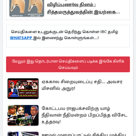
விழிப்புணர்வு தினம் :
சித்தமருத்துவத்தின் இயற்கை
வழிகாட்டல்
செய்திகளை உடனுக்குடன் தெரிந்து கொள்ள IBC தமிழ்
WHATSAPP
இல் இணைந்து கொள்ளுங்கள்...!
மேலும் இது தொடர்பான செய்திகளைப் படிக்க இங்கே கிளிக்
செய்யவும்
ஏககால சிறையுடைப்பு சதி... அவசர
மிசனில் அநுர!
கோட்டபய ராஜபக்சவிற்கு யாழ்
நீதிவான் நீதிமன்றம் பிறப்பித்த விசேட
உத்தரவு!
ஊழல் முறைப்பாட்டில் சிக்கிய முக்கிய