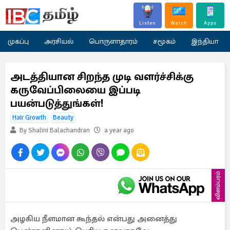
Listen
Watch
Apps
முகப்பு
அரசியல்
பொருளாதாரம்
சமூகம்
இந்தியா
அடத்தியான சிறந்த முடி வளர்ச்சிக்கு
கருவேப்பிலையை இப்படி
பயன்படுத்துங்கள்!
Hair Growth
Beauty
By Shalini Balachandran
a year ago
விளம்பரம்
அழகிய நீளமான கூந்தல் என்பது அனைத்து