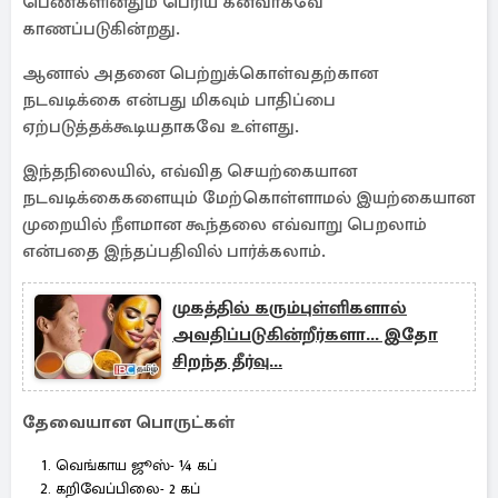
பெண்களினதும் பெரிய கனவாகவே
காணப்படுகின்றது.
ஆனால் அதனை பெற்றுக்கொள்வதற்கான
நடவடிக்கை என்பது மிகவும் பாதிப்பை
ஏற்படுத்தக்கூடியதாகவே உள்ளது.
இந்தநிலையில், எவ்வித செயற்கையான
நடவடிக்கைகளையும் மேற்கொள்ளாமல் இயற்கையான
முறையில் நீளமான கூந்தலை எவ்வாறு பெறலாம்
என்பதை இந்தப்பதிவில் பார்க்கலாம்.
முகத்தில் கரும்புள்ளிகளால்
அவதிப்படுகின்றீர்களா... இதோ
சிறந்த தீர்வு...
தேவையான பொருட்கள்
வெங்காய ஜூஸ்- ¼ கப்
கறிவேப்பிலை- 2 கப்