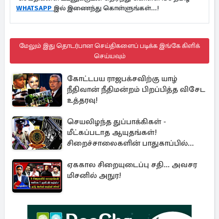
WHATSAPP
இல் இணைந்து கொள்ளுங்கள்...!
மேலும் இது தொடர்பான செய்திகளைப் படிக்க இங்கே கிளிக்
செய்யவும்
கோட்டபய ராஜபக்சவிற்கு யாழ்
நீதிவான் நீதிமன்றம் பிறப்பித்த விசேட
உத்தரவு!
செயலிழந்த துப்பாக்கிகள் -
மீட்கப்படாத ஆயுதங்கள்!
சிறைச்சாலைகளின் பாதுகாப்பில்
பாரிய அச்சுறுத்தல்
ஏககால சிறையுடைப்பு சதி... அவசர
மிசனில் அநுர!