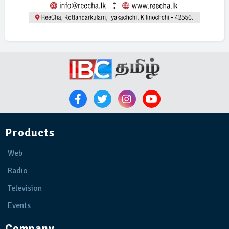
Products
Web
Radio
Television
Events
Company