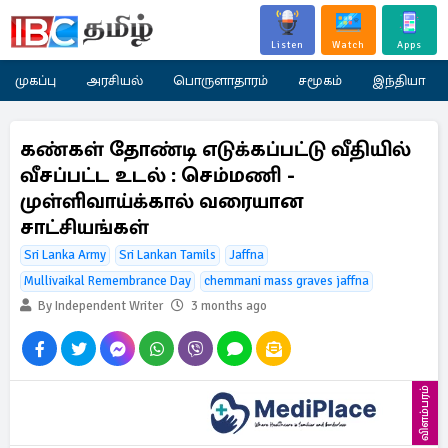
Listen
Watch
Apps
முகப்பு
அரசியல்
பொருளாதாரம்
சமூகம்
இந்தியா
கண்கள் தோண்டி எடுக்கப்பட்டு வீதியில்
வீசப்பட்ட உடல் : செம்மணி -
முள்ளிவாய்க்கால் வரையான
சாட்சியங்கள்
Sri Lanka Army
Sri Lankan Tamils
Jaffna
Mullivaikal Remembrance Day
chemmani mass graves jaffna
By Independent Writer
3 months ago
விளம்பரம்