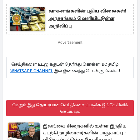
வாகனங்களின் புதிய விலைகள்!
அரசாங்கம் வெளியிட்டுள்ள
அறிவிப்பு
Advertisement
செய்திகளை உடனுக்குடன் தெரிந்து கொள்ள IBC தமிழ்
WHATSAPP CHANNEL
இல் இணைந்து கொள்ளுங்கள்...!
மேலும் இது தொடர்பான செய்திகளைப் படிக்க இங்கே கிளிக்
செய்யவும்
இலங்கை சிறைகளில் உள்ள இந்திய
கடற்றொழிலாளர்களின் பாதுகாப்பு :
விடுக்கப்பட்டுள்ள கோரிக்கை!