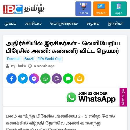
Listen
Watch
Apps
முகப்பு
அரசியல்
பொருளாதாரம்
சமூகம்
இந்தியா
அதிர்ச்சியில் இரசிகர்கள் - வெளியேறிய
பிரேசில் அணி: கண்ணீர் விட்ட நெயமர்
Foosball
Brazil
FIFA World Cup
By Thulsi
a month ago
விளம்பரம்
பலம் வாய்ந்த பிரேசில் அணியை 2 - 1 என்ற கோல்
கணக்கில் வீழ்த்தி நோர்வே அணி வரலாற்று