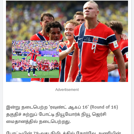
Advertisement
இன்று நடைபெற்ற ‘ரவுண்ட் ஆஃப் 16’ (Round of 16)
தகுதிச் சுற்றுப் போட்டி நியூயோர்க் நியூ ஜெர்சி
மைதானத்தில் நடைபெற்றது.
போட்டியின் 79-வது நிமிடத்தில் நோர்வே அணியின்