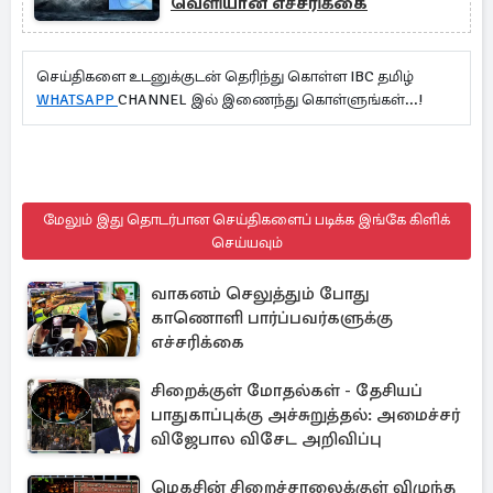
வெளியான எச்சரிக்கை
செய்திகளை உடனுக்குடன் தெரிந்து கொள்ள IBC தமிழ்
WHATSAPP
CHANNEL இல் இணைந்து கொள்ளுங்கள்...!
மேலும் இது தொடர்பான செய்திகளைப் படிக்க இங்கே கிளிக்
செய்யவும்
வாகனம் செலுத்தும் போது
காணொளி பார்ப்பவர்களுக்கு
எச்சரிக்கை
சிறைக்குள் மோதல்கள் - தேசியப்
பாதுகாப்புக்கு அச்சுறுத்தல்: அமைச்சர்
விஜேபால விசேட அறிவிப்பு
மெகசின் சிறைச்சாலைக்குள் விழுந்த