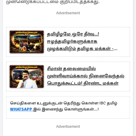
முன்னெடுக்கப்பட்டமை குறிப்பிடத்தக்கது.
Advertisement
தமிழீழமே ஒரே தீர்வு...!
ஈழத்தமிழர்களுக்காக
முழக்கமிடும் தமிழக மக்கள் -
பகிரப்படும் காணொளி
சீமான் தலைமையில்
முள்ளிவாய்க்கால் நினைவேந்தல்
பொதுக்கூட்டம்! திரண்ட மக்கள்
செய்திகளை உடனுக்குடன் தெரிந்து கொள்ள IBC தமிழ்
WHATSAPP
இல் இணைந்து கொள்ளுங்கள்...!
Advertisement