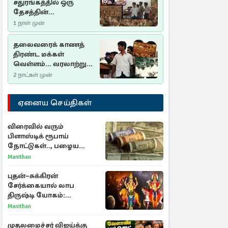
சதுரங்கத்தில் ஒரு
தேசத்தின்
தீர்க்கதரிசனம் :
1 நாள் முன்
சுதுமலை பிரகடனம்
ஒரு வரலாற்றுப் பாடம்
தலைவரைக் காணத்
திரண்ட மக்கள்
வெள்ளம்... வரலாற்றுச்
சிறப்புமிக்க சுதுமலைப்
2 நாட்கள் முன்
பிரகடனம்…
ஏனைய செய்திகள்
விரைவில் வரும்
பிளாஸ்டிக் ரூபாய்
நோட்டுகள்.., பழைய
காகித நோட்டுகள்
Manithan
செல்லுமா?
புதன்–சுக்கிரன்
சேர்க்கையால் லாப
திருஷ்டி யோகம்:
அதிர்ஷ்டம் பெறும் டாப் 3
Manithan
ராசிகள்!
முதலமைச்சர் விஜய்க்கு