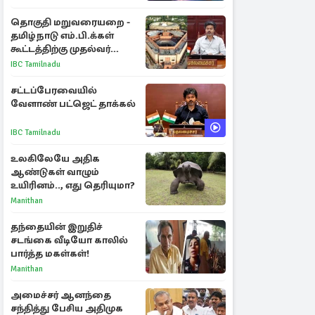
ராசிகள்!
தொகுதி மறுவரையறை -
தமிழ்நாடு எம்.பி.க்கள்
கூட்டத்திற்கு முதல்வர்
விஜய் அழைப்பு
IBC Tamilnadu
சட்டப்பேரவையில்
வேளாண் பட்ஜெட் தாக்கல்
IBC Tamilnadu
உலகிலேயே அதிக
ஆண்டுகள் வாழும்
உயிரினம்.., எது தெரியுமா?
Manithan
தந்தையின் இறுதிச்
சடங்கை வீடியோ காலில்
பார்த்த மகள்கள்!
Manithan
அமைச்சர் ஆனந்தை
சந்தித்து பேசிய அதிமுக