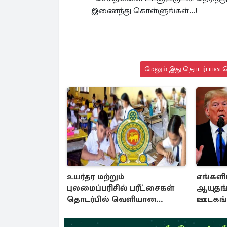
இணைந்து கொள்ளுங்கள்...!
மேலும் இது தொடர்பான செ
உயர்தர மற்றும்
எங்களி
புலமைப்பரிசில் பரீட்சைகள்
ஆயுதங்
தொடர்பில் வெளியான
ஊடகங்க
அறிவிப்பு
கொடுத்த