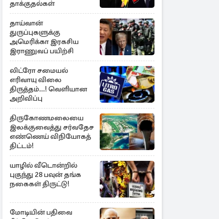
தாக்குதல்கள்
தாய்வான்
துருப்புகளுக்கு
அமெரிக்கா இரகசிய
இராணுவப் பயிற்சி
லிட்ரோ சமையல்
எரிவாயு விலை
திருத்தம்...! வெளியான
அறிவிப்பு
திருகோணமலையை
இலக்குவைத்து சர்வதேச
எண்ணெய் விநியோகத்
திட்டம்!
யாழில் வீடொன்றில்
புகுந்து 28 பவுன் தங்க
நகைகள் திருட்டு!
மோடியின் பதிவை