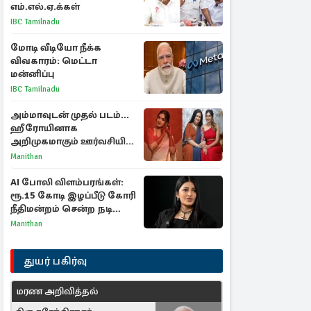
எம்.எல்.ஏ.க்கள்
IBC Tamilnadu
மோடி வீடியோ நீக்க
விவகாரம்: மெட்டா
மன்னிப்பு
IBC Tamilnadu
அம்மாவுடன் முதல் படம்...
ஹீரோயினாக
அறிமுகமாகும் ஊர்வசியின்
மகள் தேஜலட்சுமி!
Manithan
AI போலி விளம்பரங்கள்:
ரூ.15 கோடி இழப்பீடு கோரி
நீதிமன்றம் சென்ற நடிகை
ஸ்ருதி ஹாசன்!
Manithan
துயர் பகிர்வு
மரண அறிவித்தல்