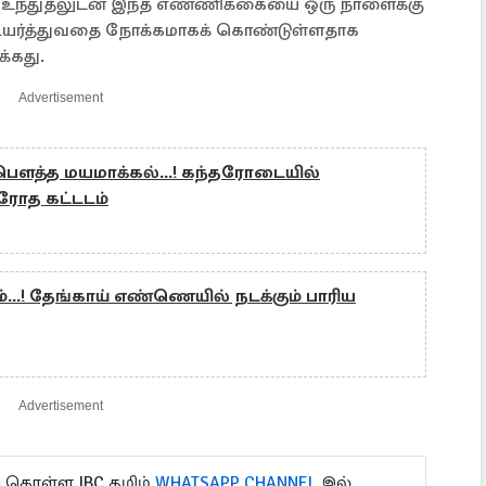
்பர உந்துதலுடன் இந்த எண்ணிக்கையை ஒரு நாளைக்கு
 உயர்த்துவதை நோக்கமாகக் கொண்டுள்ளதாக
க்கது.
Advertisement
பௌத்த மயமாக்கல்...! கந்தரோடையில்
ிரோத கட்டடம்
.! தேங்காய் எண்ணெயில் நடக்கும் பாரிய
Advertisement
ு கொள்ள IBC தமிழ்
WHATSAPP CHANNEL
இல்