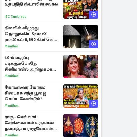
உதயநிதி ஸ்டாலின் சவால்
IBC Tamilnadu
நிலவில் விழுந்து
நொறுங்கிய SpaceX
ராக்கெட்: 8,690 கி.மீ வேக
மோதலால் உருவான புதிய
Manithan
பள்ளம்!
10-ம் வகுப்பு
படிக்கும்போதே
சினிமாவில் அறிமுகமான
த்ரிஷா! உண்மையை
Manithan
பகிர்ந்த இயக்குநர் பிரவீன்
காந்தி
கோடீஸ்வர யோகம்
கிடைக்க எந்த பூஜை
செய்ய வேண்டும்?
Manithan
ராகு - செவ்வாய்
சேர்க்கையால் உருவான
நவபஞ்சம ராஜயோகம்:
அதிர்ஷ்டம் பெறும் 3
Manithan