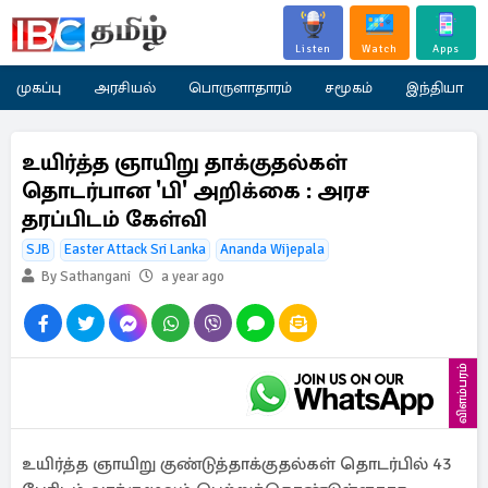
Listen
Watch
Apps
முகப்பு
அரசியல்
பொருளாதாரம்
சமூகம்
இந்தியா
உயிர்த்த ஞாயிறு தாக்குதல்கள்
தொடர்பான 'பி' அறிக்கை : அரச
தரப்பிடம் கேள்வி
SJB
Easter Attack Sri Lanka
Ananda Wijepala
By Sathangani
a year ago
விளம்பரம்
உயிர்த்த ஞாயிறு குண்டுத்தாக்குதல்கள் தொடர்பில் 43