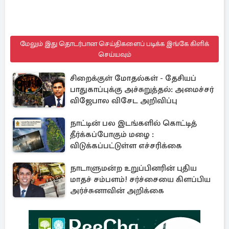
மேலும் இது தொடர்பான செய்திகளைப் படிக்க இங்கே கிளிக்
செய்யவும்
சிறைக்குள் மோதல்கள் - தேசியப்
பாதுகாப்புக்கு அச்சுறுத்தல்: அமைச்சர்
விஜேபால விசேட அறிவிப்பு
நாட்டின் பல இடங்களில் கொட்டித்
தீர்க்கப்போகும் மழை :
விடுக்கப்பட்டுள்ள எச்சரிக்கை
நாடாளுமன்ற உறுப்பினரின் புதிய
மாதச் சம்பளம்! சர்ச்சையை கிளப்பிய
அர்ச்சுனாவின் அறிக்கை