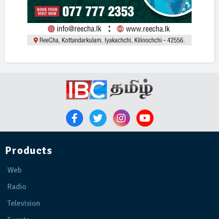
Products
Web
Radio
Television