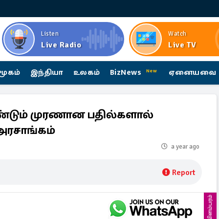
Listen
Watch
Live Radio
Live TV
மூகம்
இந்தியா
உலகம்
BizNews
ஏனையவை
New
ண்டும் முரணான பதில்களால்
 அரசாங்கம்
a year ago
Report
விளம்பரம்