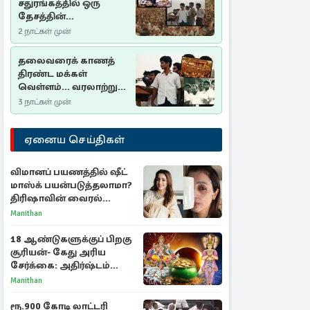
சதுரங்கத்தில் ஒரு
தேசத்தின்
தீர்க்கதரிசனம் :
2 நாட்கள் முன்
சுதுமலை பிரகடனம்
ஒரு வரலாற்றுப் பாடம்
தலைவரைக் காணத்
திரண்ட மக்கள்
வெள்ளம்... வரலாற்றுச்
சிறப்புமிக்க சுதுமலைப்
3 நாட்கள் முன்
பிரகடனம்…
ஏனைய செய்திகள்
விமானப் பயணத்தில் ஷீட்
மாஸ்க் பயன்படுத்தலாமா?
திரிஷாவின் வைரல்
செல்ஃபிக்கு மருத்துவர்
Manithan
விளக்கம்
18 ஆண்டுகளுக்குப் பிறகு
சூரியன்- கேது அரிய
சேர்க்கை: அதிர்ஷ்டம்
பெறும் 3 ராசிகள்!
Manithan
ரூ.900 கோடி லாட்டரி