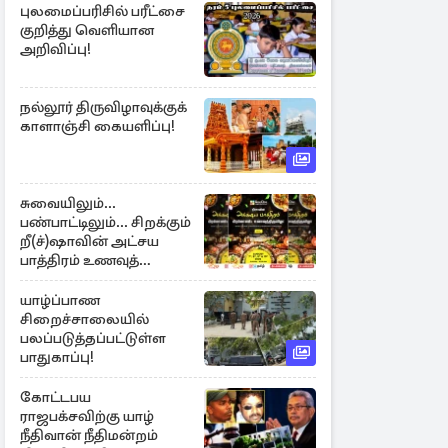
புலமைப்பரிசில் பரீட்சை
குறித்து வெளியான
அறிவிப்பு!
நல்லூர் திருவிழாவுக்குக்
காளாஞ்சி கையளிப்பு!
சுவையிலும்...
பண்பாட்டிலும்... சிறக்கும்
றீ(ச்)ஷாவின் அட்சய
பாத்திரம் உணவுத்
திருவிழா ஆரம்பம்
யாழ்ப்பாண
சிறைச்சாலையில்
பலப்படுத்தப்பட்டுள்ள
பாதுகாப்பு!
கோட்டபய
ராஜபக்சவிற்கு யாழ்
நீதிவான் நீதிமன்றம்