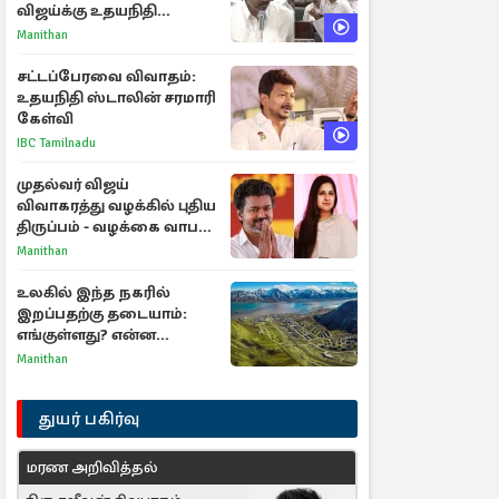
விஜய்க்கு உதயநிதி
ஸ்டாலின் பதிலடி
Manithan
சட்டப்பேரவை விவாதம்:
உதயநிதி ஸ்டாலின் சரமாரி
கேள்வி
IBC Tamilnadu
முதல்வர் விஜய்
விவாகரத்து வழக்கில் புதிய
திருப்பம் - வழக்கை வாபஸ்
பெற்ற சங்கீதா!
Manithan
உலகில் இந்த நகரில்
இறப்பதற்கு தடையாம்:
எங்குள்ளது? என்ன
காரணம் தெரியுமா?
Manithan
துயர் பகிர்வு
மரண அறிவித்தல்