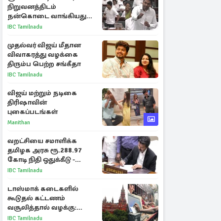
நிறுவனத்திடம்
நன்கொடை வாங்கியது
ஏன்? உதயநிதி - ஆதவ்
IBC Tamilnadu
விவாதம்
முதல்வர் விஜய் மீதான
விவாகரத்து வழக்கை
திரும்ப பெற்ற சங்கீதா
IBC Tamilnadu
விஜய் மற்றும் நடிகை
திரிஷாவின்
புகைப்படங்கள்
Manithan
வறட்சியை சமாளிக்க
தமிழக அரசு ரூ.288.97
கோடி நிதி ஒதுக்கீடு -
வெளியான அரசாணை
IBC Tamilnadu
டாஸ்மாக் கடைகளில்
கூடுதல் கட்டணம்
வசூலித்தால் வழக்கு:
சென்னை உயர்நீதிமன்றம்
IBC Tamilnadu