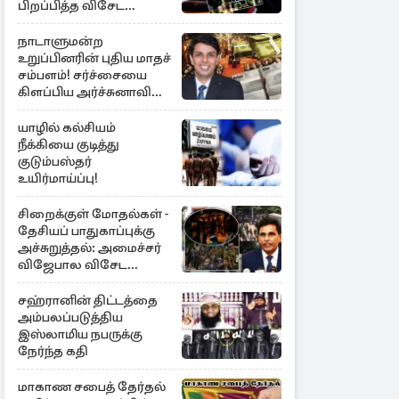
பிறப்பித்த விசேட
உத்தரவு!
நாடாளுமன்ற
உறுப்பினரின் புதிய மாதச்
சம்பளம்! சர்ச்சையை
கிளப்பிய அர்ச்சுனாவின்
அறிக்கை
யாழில் கல்சியம்
நீக்கியை குடித்து
குடும்பஸ்தர்
உயிர்மாய்ப்பு!
சிறைக்குள் மோதல்கள் -
தேசியப் பாதுகாப்புக்கு
அச்சுறுத்தல்: அமைச்சர்
விஜேபால விசேட
அறிவிப்பு
சஹ்ரானின் திட்டத்தை
அம்பலப்படுத்திய
இஸ்லாமிய நபருக்கு
நேர்ந்த கதி
மாகாண சபைத் தேர்தல்