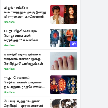
உத்தரவு
விஜய் - சங்கீதா
விவாகரத்து வழக்கு இன்று
விசாரணை - காணொளி
மூலம் ஆஜராக வாய்ப்பு
Manithan
உடற்பயிற்சி செய்யும்
போது மார்பு வலி
வருகிறதா? கவனிக்க
வேண்டிய எச்சரிக்கை
Manithan
அறிகுறிகள்
நகசுத்தி வருவதற்கான
காரணம் என்ன? இதை
தெரிந்து கொள்ளுங்கள்
Manithan
ராகு - செவ்வாய்
சேர்க்கையால் உருவான
நவபஞ்சம ராஜயோகம்:
அதிர்ஷ்டம் பெறும் 3
Manithan
ராசிகள்!
பேப்பர் படித்தால் தான்
தெரியும்... முதலமைச்சர்