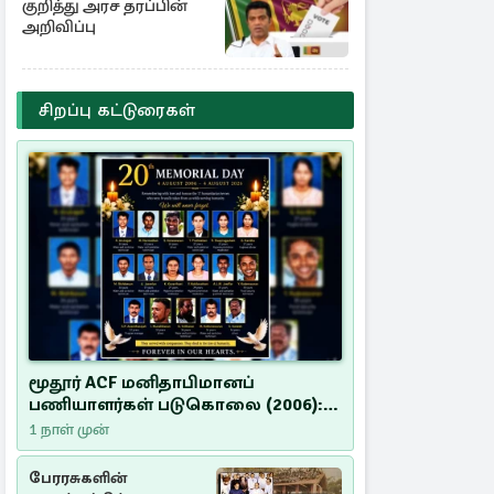
குறித்து அரச தரப்பின்
அறிவிப்பு
சிறப்பு கட்டுரைகள்
மூதூர் ACF மனிதாபிமானப்
பணியாளர்கள் படுகொலை (2006):
20 ஆண்டுகளாகியும் நீதி
1 நாள் முன்
மறுக்கப்பட்ட மனிதாபிமானப்
பேரவலம்
பேரரசுகளின்