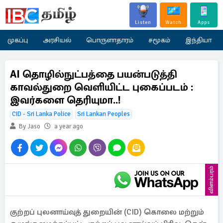
Listen
Watch
Apps
முகப்பு
அரசியல்
பொருளாதாரம்
சமூகம்
இந்தியா
AI தொழில்நுட்பத்தை பயன்படுத்தி
காவல்துறை வெளியிட்ட புகைப்படம் :
இவர்களை தெரியுமா..!
CID - Sri Lanka Police
Sri Lankan Peoples
By Jaso
a year ago
விளம்பரம்
குற்றப் புலனாய்வுத் துறையின் (CID) கொலை மற்றும்