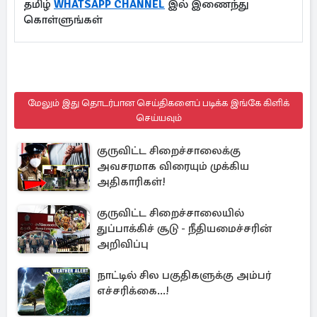
தமிழ்
WHATSAPP CHANNEL
இல் இணைந்து
கொள்ளுங்கள்
மேலும் இது தொடர்பான செய்திகளைப் படிக்க இங்கே கிளிக்
செய்யவும்
குருவிட்ட சிறைச்சாலைக்கு
அவசரமாக விரையும் முக்கிய
அதிகாரிகள்!
குருவிட்ட சிறைச்சாலையில்
துப்பாக்கிச் சூடு - நீதியமைச்சரின்
அறிவிப்பு
நாட்டில் சில பகுதிகளுக்கு அம்பர்
எச்சரிக்கை...!